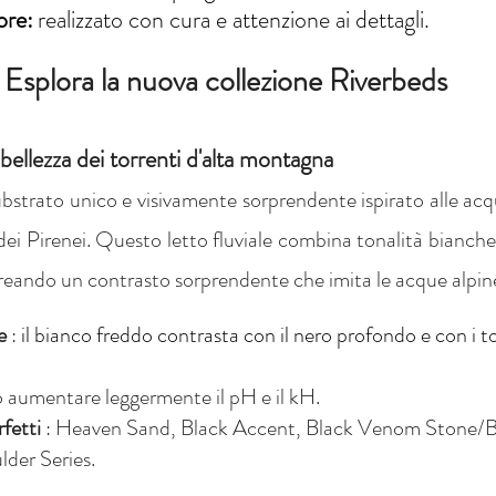
ore:
realizzato con cura e attenzione ai dettagli.
Esplora la nuova collezione Riverbeds
 bellezza dei torrenti d'alta montagna
strato unico e visivamente sorprendente ispirato alle acque 
ei Pirenei. Questo letto fluviale combina tonalità bianche d
, creando un contrasto sorprendente che imita le acque alpine 
e
:
il bianco freddo contrasta con il nero profondo e con i to
ò aumentare leggermente il pH e il kH.
fetti
: Heaven Sand, Black Accent, Black Venom Stone/Bo
der Series.