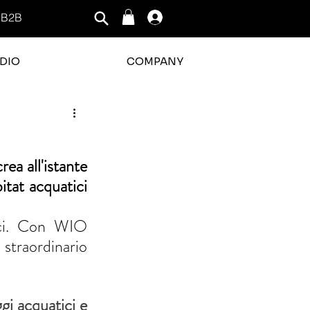
B2B
Log In
DIO
COMPANY
a all'istante 
itat acquatici 
ici. Con WIO 
traordinario 
i acquatici e 