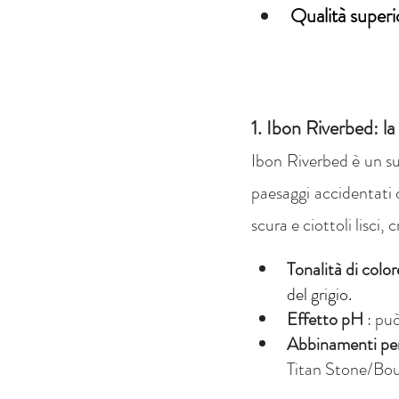
Qualità superi
1. Ibon Riverbed: la
Ibon Riverbed è un sub
paesaggi accidentati d
scura e ciottoli lisci
Tonalità di color
del grigio.
Effetto pH
: pu
Abbinamenti per
Titan Stone/Boul