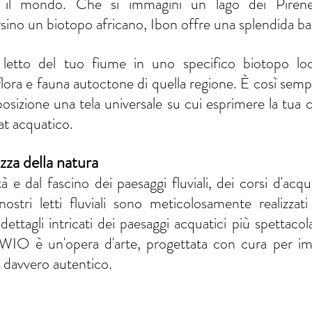
o il mondo. Che si immagini un lago dei Pirenei
ino un biotopo africano, Ibon offre una splendida ba
 letto del tuo fiume in uno specifico biotopo loca
flora e fauna autoctone di quella regione. È così sem
osizione una tela universale su cui esprimere la tua cr
tat acquatico.
ezza della natura
ità e dal fascino dei paesaggi fluviali, dei corsi d'acqu
ostri letti fluviali sono meticolosamente realizzati 
 dettagli intricati dei paesaggi acquatici più spettacola
e WIO è un'opera d'arte, progettata con cura per im
 davvero autentico.