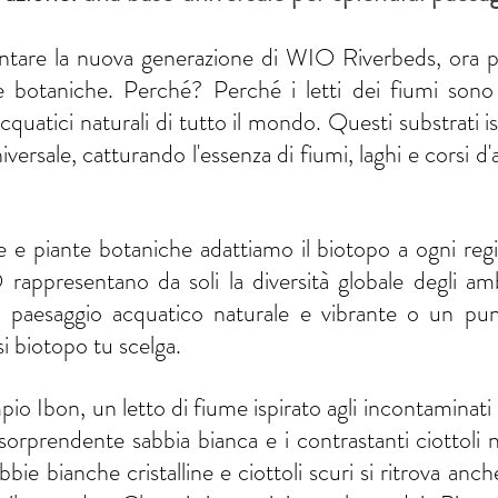
entare la nuova generazione di WIO Riverbeds, ora pr
nze botaniche. Perché? Perché i letti dei fiumi sono 
acquatici naturali di tutto il mondo. Questi substrati isp
ersale, catturando l'essenza di fiumi, laghi e corsi d'ac
e piante botaniche adattiamo il biotopo a ogni region
 rappresentano da soli la diversità globale degli amb
 paesaggio acquatico naturale e vibrante o un punt
si biotopo tu scelga.
 Ibon, un letto di fiume ispirato agli incontaminati lag
sorprendente sabbia bianca e i contrastanti ciottoli ner
bbie bianche cristalline e ciottoli scuri si ritrova anche