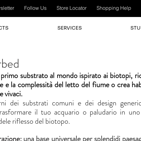
letter
Follow Us
Store Locator
Shopping Help
CTS
SERVICES
STU
rbed
rimo substrato al mondo ispirato ai biotopi, ricre
le e la complessità del letto del fiume o crea hab
e vivaci.
orni dei substrati comuni e dei design gener
asformare il tuo acquario o paludario in uno s
ele riflesso del biotopo.
razione:
una base universale per splendidi paesagg