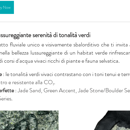
y Now
ssureggiante serenità di tonalità verdi
tto fluviale unico e visivamente sbalorditivo che ti invita 
ella bellezza lussureggiante di un habitat verde rinfresca
i corsi d'acqua vivaci ricchi di piante e fauna selvatica.
e
:
le tonalità verdi vivaci contrastano con i toni tenui e terr
utro e resistente alla CO₂.
rfette
: Jade Sand, Green Accent, Jade Stone/Boulder Seri
eries.