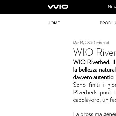
News
HOME
PRODU
Mar 14, 2025
6 min read
WIO Rive
WIO Riverbed, il p
la bellezza natura
davvero autentici 
Sono finiti i gi
Riverbeds puoi tr
capolavoro, un fed
La prossima gene