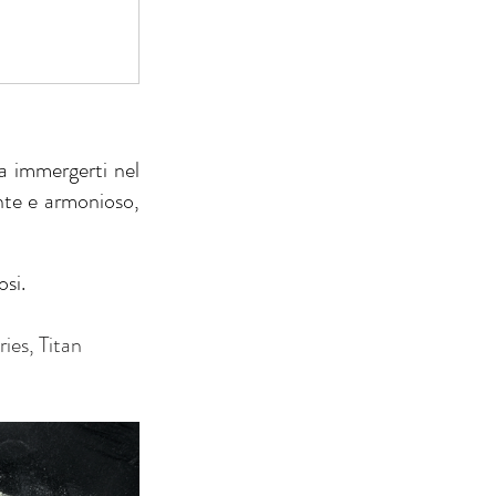
a immergerti nel 
nte e armonioso, 
osi.
es, Titan 