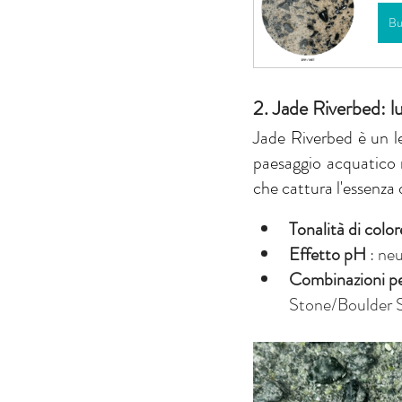
Bu
2. Jade Riverbed: lu
Jade Riverbed è un le
paesaggio acquatico n
che cattura l'essenza d
Tonalità di color
Effetto pH
: ne
Combinazioni pe
Stone/Boulder S