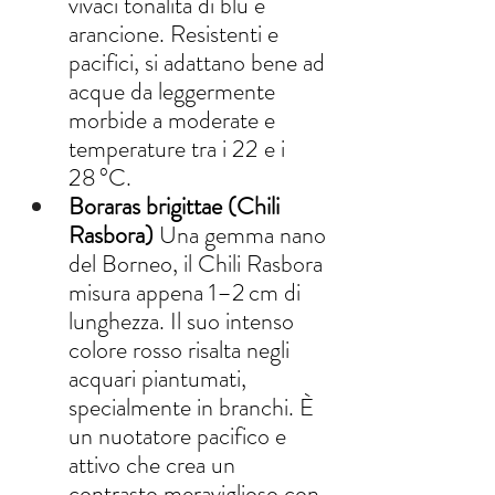
vivaci tonalità di blu e 
arancione. Resistenti e 
pacifici, si adattano bene ad 
acque da leggermente 
morbide a moderate e 
temperature tra i 22 e i 
28 °C.
Boraras brigittae (Chili 
Rasbora)
 Una gemma nano 
del Borneo, il Chili Rasbora 
misura appena 1–2 cm di 
lunghezza. Il suo intenso 
colore rosso risalta negli 
acquari piantumati, 
specialmente in branchi. È 
un nuotatore pacifico e 
attivo che crea un 
contrasto meraviglioso con 