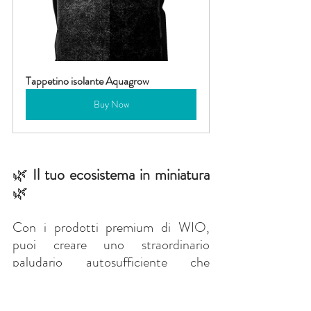
Tappetino isolante Aquagrow
Buy Now
🌿
Il tuo ecosistema in miniatura
🌿
Con i prodotti premium di WIO, 
puoi creare uno straordinario 
paludario autosufficiente che 
rispecchia la bellezza grezza della 
natura. Che sia per rane, rettili o 