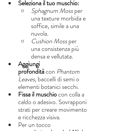
Seleziona il tuo muschio:
Sphagnum Moss
 per 
una texture morbida e 
soffice, simile a una 
nuvola.
Cushion Moss
 per 
una consistenza più 
densa e vellutata.
Aggiungi 
profondità
 con 
Phantom 
Leaves
, baccelli di semi o 
elementi botanici secchi.
Fissa il muschio
 con colla a 
caldo o adesivo. Sovrapponi 
strati per creare movimento 
e ricchezza visiva.
Per un tocco 