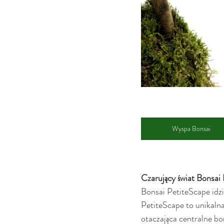
Wyspa Bonsai
Czarujący świat Bonsai
Bonsai PetiteScape idz
PetiteScape to unikaln
otaczająca centralne bons