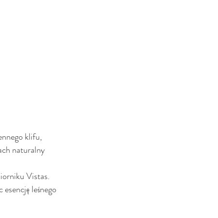
nnego klifu, 
ach naturalny 
iorniku Vistas. 
c esencję leśnego 