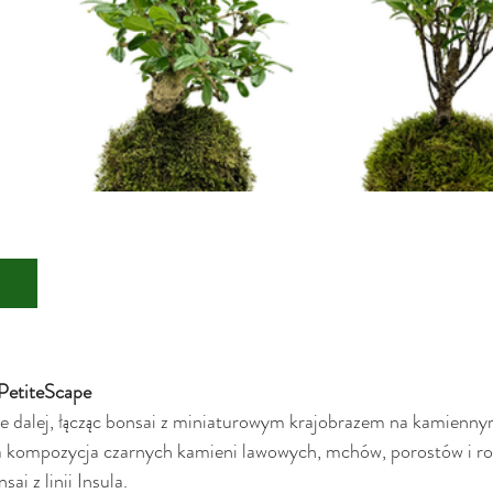
 PetiteScape
ie dalej, łącząc bonsai z miniaturowym krajobrazem na kamienny
a kompozycja czarnych kamieni lawowych, mchów, porostów i rośl
ai z linii Insula.