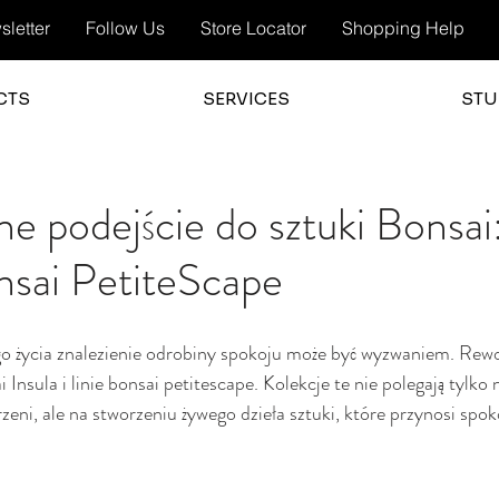
letter
Follow Us
Store Locator
Shopping Help
CTS
SERVICES
STU
e podejście do sztuki Bonsai
onsai PetiteScape
o życia znalezienie odrobiny spokoju może być wyzwaniem. Rewo
 Insula i linie bonsai petitescape. Kolekcje te nie polegają tylk
rzeni, ale na stworzeniu żywego dzieła sztuki, które przynosi spokó