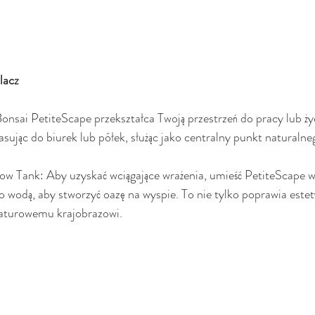
lacz
Bonsai PetiteScape przekształca Twoją przestrzeń do pracy lub ży
asując do biurek lub półek, służąc jako centralny punkt naturalneg
ow Tank: Aby uzyskać wciągające wrażenia, umieść PetiteScape w
go wodą, aby stworzyć oazę na wyspie. To nie tylko poprawia estet
aturowemu krajobrazowi.