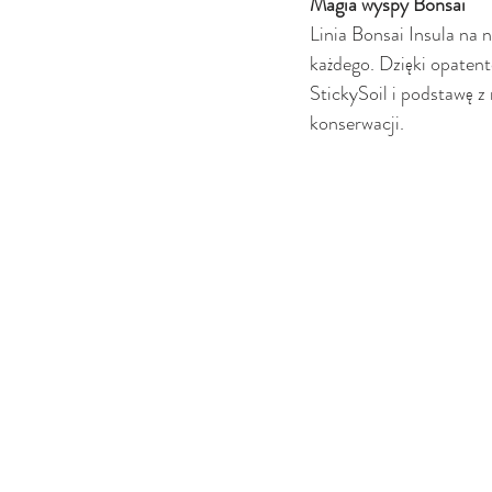
Magia wyspy Bonsai
Linia Bonsai Insula na n
każdego. Dzięki opate
StickySoil i podstawę 
konserwacji.