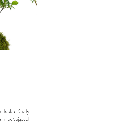
m łupku. Każdy 
in pełzających, 