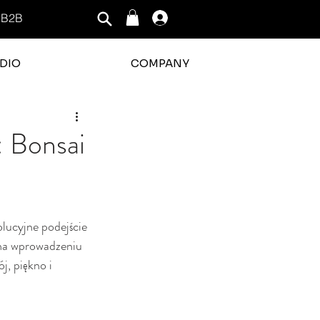
B2B
Log In
DIO
COMPANY
: Bonsai
lucyjne podejście 
o na wprowadzeniu 
j, piękno i 