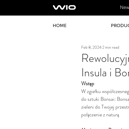
News
HOME
PRODU
Feb 8, 2024
2 min read
Rewolucyjn
Insula i B
Wstęp
W zgiełku współczesneg
do sztuki Bonsai: Bonsai
zieleni do Twojej przest
połączenie z naturą.