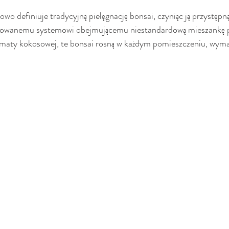
owo definiuje tradycyjną pielęgnację bonsai, czyniąc ją przystępną
ntowanemu systemowi obejmującemu niestandardową mieszankę p
z maty kokosowej, te bonsai rosną w każdym pomieszczeniu, wyma