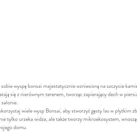
 sobie wyspę bonsai majestatycznie wzniesioną na szczycie kamie
latają się z nierównym terenem, tworząc zapierający dech w piersi
 salonie.
korzystaj wiele wysp Bonsai, aby stworzyć gęsty las w płytkim zb
nie tylko urzeka widza, ale także tworzy mikroekosystem, wnoszą
ojego domu.