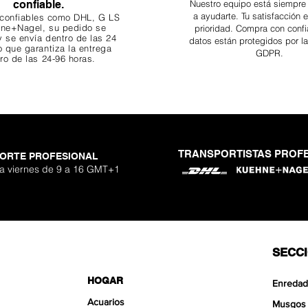
confiable.
Nuestro equipo está siempre
a ayudarte. Tu
satisfacción 
 confiables como DHL, G
LS
ne+Nagel, su pedido se
prioridad. Compra con confi
 se envía dentro de las 24
datos están protegidos por l
o que garantiza
la entrega
GDPR.
ro de las 24-96 horas.
TRANSPORTISTAS PROF
ORTE PROFESIONAL
 a viernes de 9 a 16 GMT+1
SECC
HOGAR
Enredad
Acuarios
Musgos