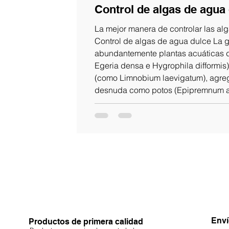
Control de algas de agua 
La mejor manera de controlar las al
Control de algas de agua dulce La gu
abundantemente plantas acuáticas d
Egeria densa e Hygrophila difformis),
(como Limnobium laevigatum), agrega
desnuda como potos (Epipremnum a
comedores de algas naturales como
multidentata).
Enví
Productos de primera calidad