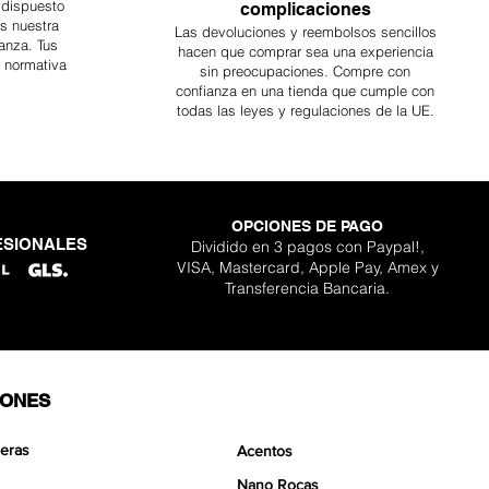
 dispuesto
complicaciones
es nuestra
Las devoluciones y reembolsos sencillos
anza. Tus
hacen que comprar sea
una
experiencia
a normativa
sin preocupaciones. Compre con
confianza en una
tienda que cumple con
todas las leyes y regulaciones de la UE.
OPCIONES DE PAGO
ESIONALES
Dividido en 3 pagos con Paypal!,
VISA, Mastercard, Apple Pay, Amex y
Transferencia Bancaria.
IONES
eras
Acentos
Nano Rocas