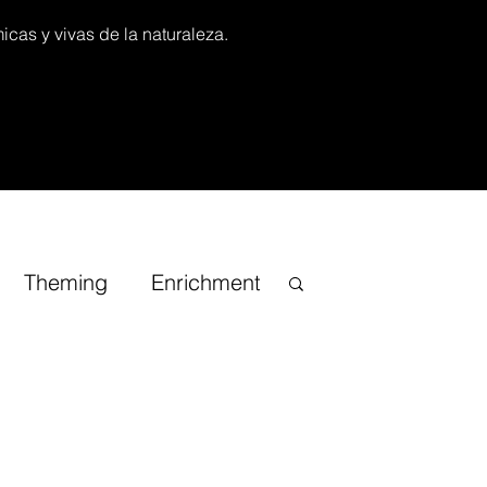
icas y vivas de la naturaleza.
Theming
Enrichment
iracional
TV Channel
onsai
Guias