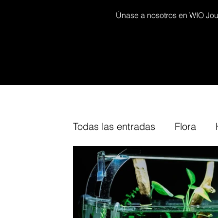
Únase a nosotros en WIO Journ
Todas las entradas
Flora
Decor kits
Arium
Furn
Our
Cork
Fine-Tuning