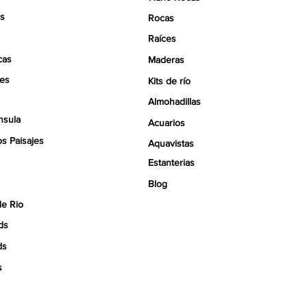
s
Rocas
Raíces
cas
Maderas
tes
Kits de río
Almohadillas
nsula
Acuarios
s Paisajes
Aquavistas
Estanterias
Blog
de Rio
ds
ds
s