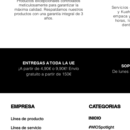
Productos excepcionales controlados
meticulosamente para garantizar la
Servicios
máxima calidad. Respaldamos nuestros
y Kueh
productos con una garantía integral de 3
empaca y
años.
horas, l
dent
ENTREGAS A TODA LA UE
SOP
¡A partir de 4,90€ o 9,90€! Envío
De lunes
gratuito a partir de 150€
EMPRESA
CATEGORIAS
INICIO
Línea de producto
#WIOSpotlight
Línea de servicio