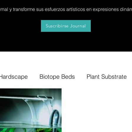
al y transforme sus esfuerzos artísticos en expresiones dinám
Suscribirse Journal
Hardscape
Biotope Beds
Plant Substrate
itures
News
Step by Step
Tip
Insp
Bonsai Insula
Petitescape
Sand
B