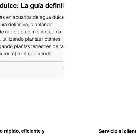
dulce: La guía definitiva
gas en acuarios de agua dulce.
ía definitiva, plantando
e rápido crecimiento (como
 utilizando plantas flotantes
ndo plantas terrestres de raíz
ureum) e introduciendo
 el camarón Amano (Caridina
o rápido, eficiente y
Servicio al clien