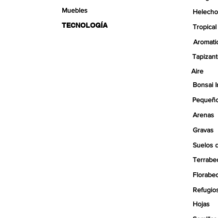
Muebles
Helecho
TECNOLOGÍA
Tropical
Aromati
Tapizan
Aire
Bonsai I
Pequeño
Arenas
Gravas
Suelos 
Terrabe
Florabe
Refugio
Hojas