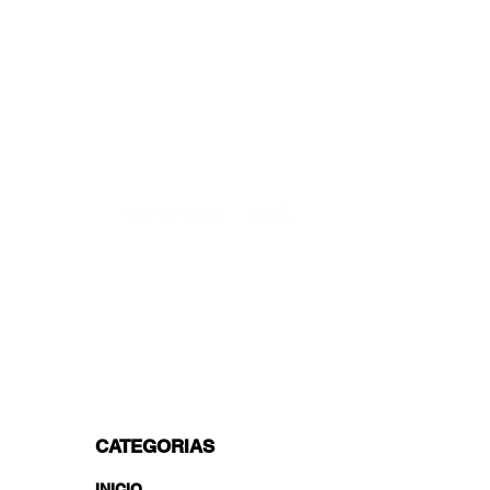
ENTREGAS A TODA LA UE
¡A partir de 4,90€ o 9,90€! Envío gratuito a
partir de 150€
SOPORTE PROFESIONAL
De lunes a viernes de 9 a 16 GMT+1
TRANSPORTISTAS PROFESIONALES
OPCIONES DE PAGO
Dividido en 3 pagos con Paypal!, VISA,
Mastercard, Apple Pay, Amex y
Transferencia Bancaria.
CATEGORIAS
INICIO