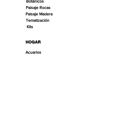
Botánicos
Paisaje Rocas
Paisaje Madera
Tematización
Kits
HOGAR
Acuarios
Muebles
TECNOLOGÍA
SECCIONES
Enredaderas
Musgos
Helechos
Tropical