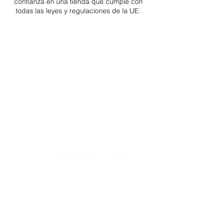
confianza en una
tienda que cumple con
todas las leyes y regulaciones de la UE.
ENTREGAS A TODA LA UE
¡A partir de 4,90€ o 9,90€! Envío gratuito a
partir de 150€
SOPORTE PROFESIONAL
De lunes a viernes de 9 a 16 GMT+1
TRANSPORTISTAS PROFESIONALES
OPCIONES DE PAGO
Dividido en 3 pagos con Paypal!, VISA,
Mastercard, Apple Pay, Amex y
Transferencia Bancaria.