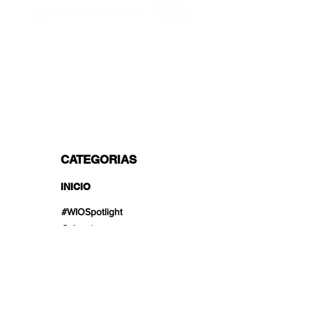
OPCIONES DE PAGO
Dividido en 3 pagos con Paypal!, VISA,
Mastercard, Apple Pay, Amex y
Transferencia Bancaria.
CATEGORIAS
INICIO
#WIOSpotlight
Colecciones
Líneas de Productos
Tesoros Únicos
Exclusivo para web
Novedades