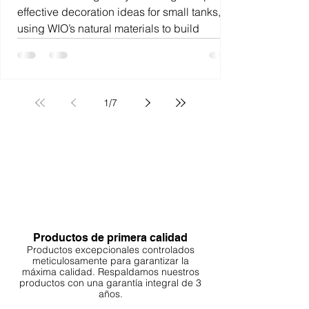
effective decoration ideas for small tanks,
using WIO’s natural materials to build
scenes that echo nature’s balance and
rhythm. These setups are not just visual
delights they’re therapeutic experiences that
invite serenity and reflection into your
1
/
7
everyday life.
Productos de primera calidad
Productos excepcionales controlados
meticulosamente para garantizar la
máxima calidad. Respaldamos nuestros
productos con una garantía integral de 3
años.