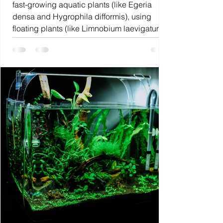
fast-growing aquatic plants (like Egeria
densa and Hygrophila difformis), using
floating plants (like Limnobium laevigatum),
adding terrestrial bare-root plants like
pothos (Epipremnum aureum), and
introducing natural algae eaters such as
Amano Shrimp (Caridina multidentata).