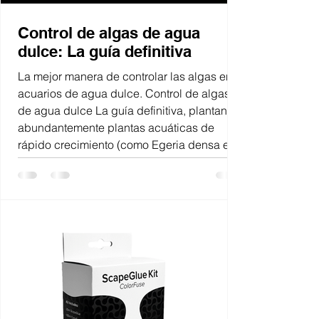
Control de algas de agua
dulce: La guía definitiva
La mejor manera de controlar las algas en
acuarios de agua dulce. Control de algas
de agua dulce La guía definitiva, plantando
abundantemente plantas acuáticas de
rápido crecimiento (como Egeria densa e
Hygrophila difformis), utilizando plantas
flotantes (como Limnobium laevigatum),
agregando plantas terrestres de raíz
desnuda como potos (Epipremnum aureum)
e introduciendo comedores de algas
naturales como el camarón Amano
(Caridina multidentata).