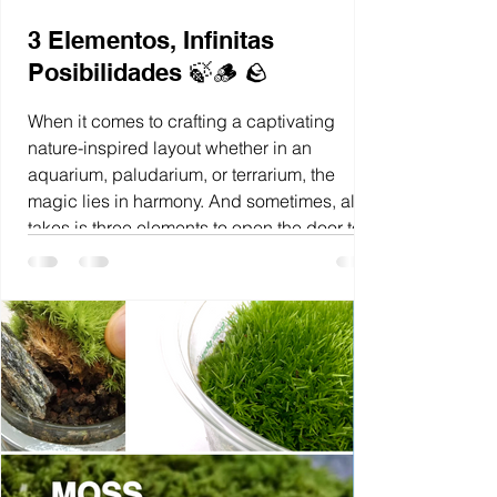
3 Elementos, Infinitas
Posibilidades 🍃🪵 🪨
When it comes to crafting a captivating
nature-inspired layout whether in an
aquarium, paludarium, or terrarium, the
magic lies in harmony. And sometimes, all it
takes is three elements to open the door to
infinite artistic expression. At WIO, we
believe in the power of natural materials to
evoke emotion, tell stories, and bring
landscapes to life. Today, we explore
combinations of wood, stone, and sand
each offering a distinct aesthetic and mood
for both newcomers & season