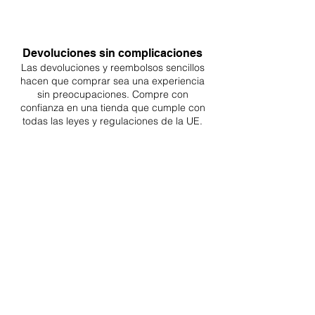
Devoluciones sin complicaciones
Las devoluciones y reembolsos sencillos
hacen que comprar sea
una
experiencia
sin preocupaciones. Compre con
confianza en una
tienda que cumple con
todas las leyes y regulaciones de la UE.
ENTREGAS A TODA LA UE
¡A partir de 4,90€ o 9,90€! Envío gratuito a
partir de 150€
SOPORTE PROFESIONAL
De lunes a viernes de 9 a 16 GMT+1
TRANSPORTISTAS PROFESIONALES