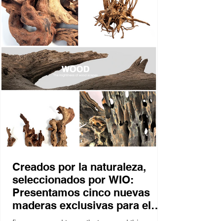
needs, no compromise, no mess.
Creados por la naturaleza,
seleccionados por WIO:
Presentamos cinco nuevas
maderas exclusivas para el
paisajismo acuático 🌿