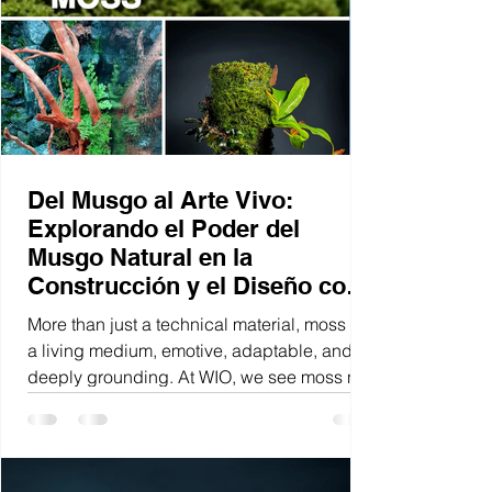
Del Musgo al Arte Vivo:
Explorando el Poder del
Musgo Natural en la
Construcción y el Diseño con
WIO 🌿
More than just a technical material, moss is
a living medium, emotive, adaptable, and
deeply grounding. At WIO, we see moss not
simply as a natural element, but as a canvas
for storytelling, a bridge to nature, and a tool
for artistic expression. Whether showcased
in an aquarium, nestled in a terrarium, or