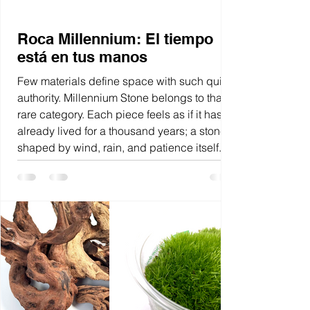
Roca Millennium: El tiempo
está en tus manos
Few materials define space with such quiet
authority. Millennium Stone belongs to that
rare category. Each piece feels as if it has
already lived for a thousand years; a stone
shaped by wind, rain, and patience itself.
With cracked plates, softened edges, and
tranquil greys dusted with warm browns,
Millennium is more than just rock, it’s a
fragment of time you can hold.