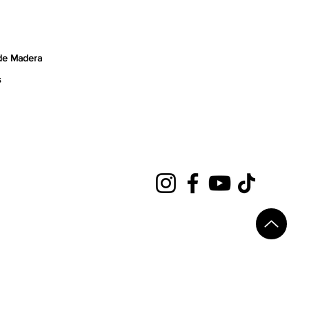
de Madera
s