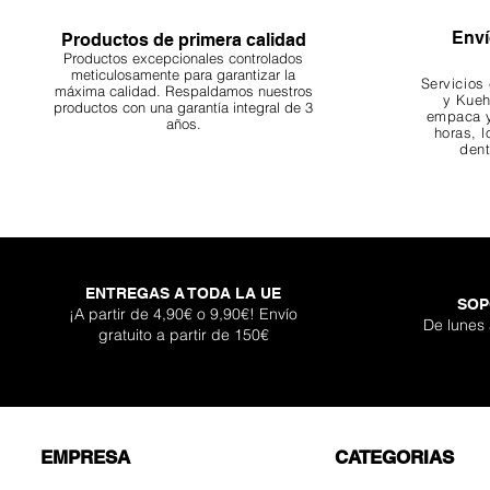
Enví
Productos de primera calidad
Productos excepcionales controlados
meticulosamente para garantizar la
Servicios
máxima calidad. Respaldamos nuestros
y Kueh
productos con una garantía integral de 3
empaca y
años.
horas, l
dent
ENTREGAS A TODA LA UE
SOP
¡A partir de 4,90€ o 9,90€! Envío
De lunes
gratuito a partir de 150€
EMPRESA
CATEGORIAS