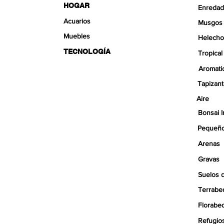
HOGAR
Enredad
Acuarios
Musgos
Muebles
Helecho
TECNOLOGÍA
Tropical
Aromati
Tapizan
Aire
Bonsai I
Pequeño
Arenas
Gravas
Suelos 
Terrabe
Florabe
Refugio