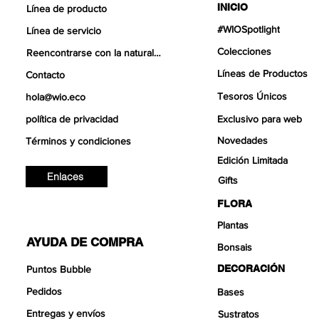
INICIO
Línea de producto
#WIOSpotlight
Línea de servicio
Colecciones
Reencontrarse con la naturaleza
Líneas de Productos
Contacto
Tesoros Únicos
hola@wio.eco
política de privacidad
Exclusivo para web
Novedades
Términos y condiciones
Edición Limitada
Enlaces
Gifts
FLORA
Plantas
AYUDA DE COMPRA
Bonsais
DECORACIÓN
Puntos Bubble
Pedidos
Bases
Entregas y envíos
Sustratos