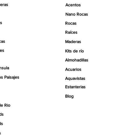
eras
Acentos
Nano Rocas
s
Rocas
Raíces
cas
Maderas
tes
Kits de río
Almohadillas
nsula
Acuarios
s Paisajes
Aquavistas
Estanterias
Blog
de Rio
ds
ds
s