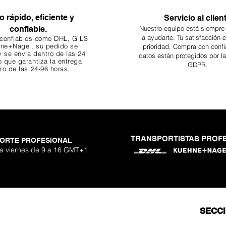
o rápido, eficiente y
Servicio al clien
confiable.
Nuestro equipo está siempre
a ayudarte. Tu
satisfacción 
 confiables como DHL, G
LS
ne+Nagel, su pedido se
prioridad. Compra con confi
 se envía dentro de las 24
datos están protegidos por l
o que garantiza
la entrega
GDPR.
ro de las 24-96 horas.
TRANSPORTISTAS PROF
ORTE PROFESIONAL
 a viernes de 9 a 16 GMT+1
SECC