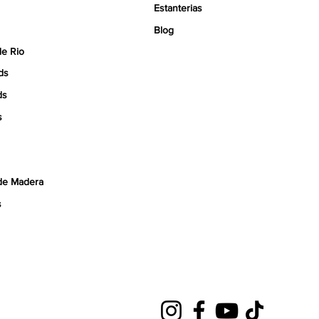
Estanterias
Blog
de Rio
ds
ds
s
de Madera
s