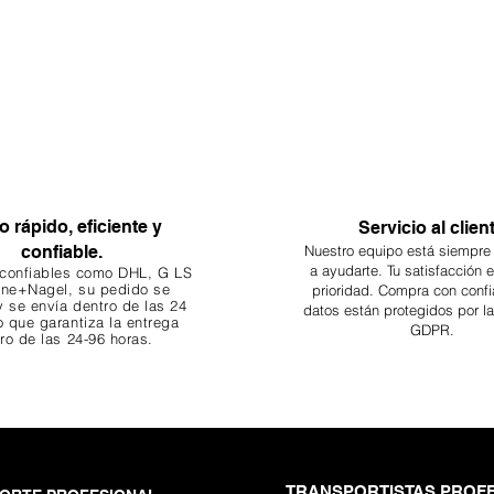
o rápido, eficiente y
Servicio al clien
confiable.
Nuestro equipo está siempre
a ayudarte. Tu
satisfacción 
 confiables como DHL, G
LS
ne+Nagel, su pedido se
prioridad. Compra con confi
 se envía dentro de las 24
datos están protegidos por l
o que garantiza
la entrega
GDPR.
ro de las 24-96 horas.
TRANSPORTISTAS PROF