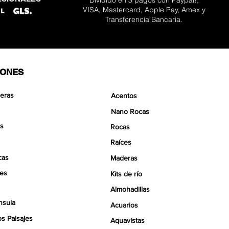
VISA, Mastercard, Apple Pay, Amex y
Transferencia Bancaria.
IONES
eras
Acentos
Nano Rocas
s
Rocas
Raíces
cas
Maderas
tes
Kits de río
Almohadillas
nsula
Acuarios
s Paisajes
Aquavistas