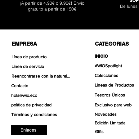
SOP
¡A partir de 4,90€ o 9,90€! Envío
De lunes
gratuito a partir de 150€
EMPRESA
CATEGORIAS
INICIO
Línea de producto
#WIOSpotlight
Línea de servicio
Colecciones
Reencontrarse con la naturaleza
Líneas de Productos
Contacto
Tesoros Únicos
hola@wio.eco
política de privacidad
Exclusivo para web
Novedades
Términos y condiciones
Edición Limitada
Enlaces
Gifts