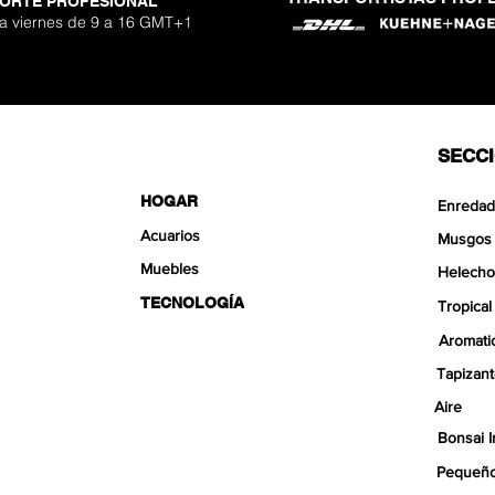
ORTE PROFESIONAL
 a viernes de 9 a 16 GMT+1
SECC
HOGAR
Enredad
Acuarios
Musgos
Muebles
Helecho
TECNOLOGÍA
Tropical
Aromati
Tapizan
Aire
Bonsai I
Pequeño