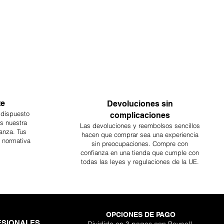
te
Devoluciones sin
 dispuesto
complicaciones
es nuestra
Las devoluciones y reembolsos sencillos
anza. Tus
hacen que comprar sea
una
experiencia
a normativa
sin preocupaciones. Compre con
confianza en una
tienda que cumple con
todas las leyes y regulaciones de la UE.
OPCIONES DE PAGO
ESIONALES
Dividido en 3 pagos con Paypal!,