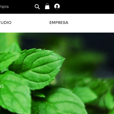
mpra
Iniciar sesión
TUDIO
EMPRESA
as.