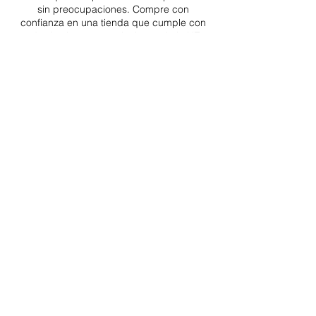
sin preocupaciones. Compre con
confianza en una
tienda que cumple con
todas las leyes y regulaciones de la UE.
ENTREGAS A TODA LA UE
¡A partir de 4,90€ o 9,90€! Envío gratuito a
partir de 150€
SOPORTE PROFESIONAL
De lunes a viernes de 9 a 16 GMT+1
TRANSPORTISTAS PROFESIONALES
OPCIONES DE PAGO
Dividido en 3 pagos con Paypal!, VISA,
Mastercard, Apple Pay, Amex y