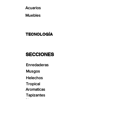
Acuarios
Muebles
TECNOLOGÍA
SECCIONES
Enredaderas
Musgos
Helechos
Tropical
Aromaticas
Tapizantes
Aire
Bonsai Insula
Pequeños Paisajes
Arenas
Gravas