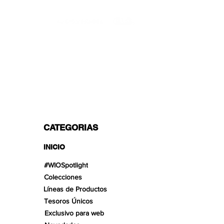
TRANSPORTISTAS PROFESIONALES
OPCIONES DE PAGO
Dividido en 3 pagos con Paypal!, VISA,
Mastercard, Apple Pay, Amex y
Transferencia Bancaria.
CATEGORIAS
INICIO
#WIOSpotlight
Colecciones
Líneas de Productos
Tesoros Únicos
Exclusivo para web