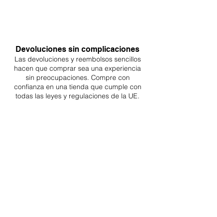
Devoluciones sin complicaciones
Las devoluciones y reembolsos sencillos
hacen que comprar sea
una
experiencia
sin preocupaciones. Compre con
confianza en una
tienda que cumple con
todas las leyes y regulaciones de la UE.
ENTREGAS A TODA LA UE
¡A partir de 4,90€ o 9,90€! Envío gratuito a
partir de 150€
SOPORTE PROFESIONAL
De lunes a viernes de 9 a 16 GMT+1