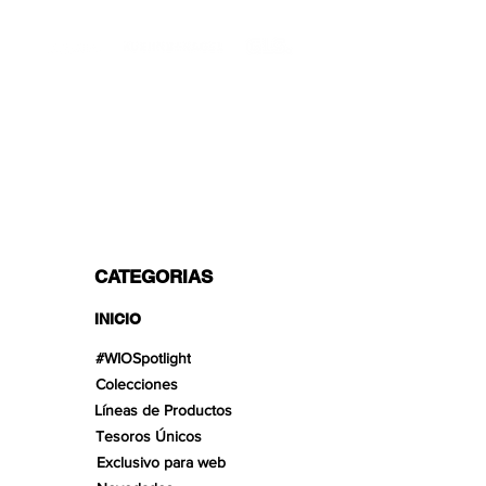
TRANSPORTISTAS PROFESIONALES
OPCIONES DE PAGO
Dividido en 3 pagos con Paypal!, VISA,
Mastercard, Apple Pay, Amex y
Transferencia Bancaria.
CATEGORIAS
INICIO
#WIOSpotlight
Colecciones
Líneas de Productos
Tesoros Únicos
Exclusivo para web