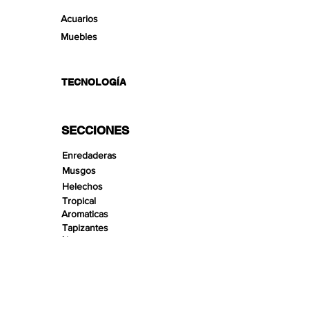
Acuarios
Muebles
TECNOLOGÍA
SECCIONES
Enredaderas
Musgos
Helechos
Tropical
Aromaticas
Tapizantes
Aire
Bonsai Insula
Pequeños Paisajes
Arenas
Gravas