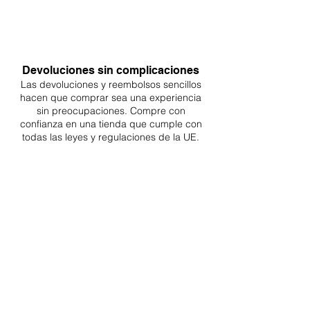
Devoluciones sin complicaciones
Las devoluciones y reembolsos sencillos
hacen que comprar sea
una
experiencia
sin preocupaciones. Compre con
confianza en una
tienda que cumple con
todas las leyes y regulaciones de la UE.
ENTREGAS A TODA LA UE
¡A partir de 4,90€ o 9,90€! Envío gratuito a
partir de 150€
SOPORTE PROFESIONAL
De lunes a viernes de 9 a 16 GMT+1