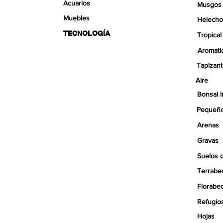
Acuarios
Musgos
Muebles
Helecho
TECNOLOGÍA
Tropical
Aromati
Tapizan
Aire
Bonsai I
Pequeño
Arenas
Gravas
Suelos 
Terrabe
Florabe
Refugio
Hojas