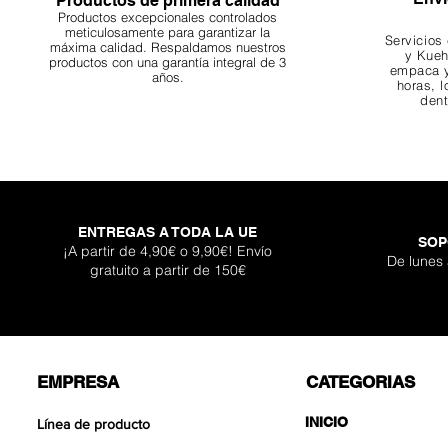
Productos de primera calidad
Productos excepcionales controlados
meticulosamente para garantizar la
Servicios
máxima calidad. Respaldamos nuestros
y Kueh
productos con una garantía integral de 3
empaca y
años.
horas, l
dent
ENTREGAS A TODA LA UE
SOP
Darknight Dragon
Super Shallow Pr
Hellboy Dragon 
Titan Boulder 
Inferno Bould
One Back Aq
Adhesivo Pl
¡A partir de 4,90€ o 9,90€! Envío
De lunes
gratuito a partir de 150€
Agotad
Precio de of
Precio de of
Precio de of
Precio
Precio
Precio
Desde
Desde
Desde
12,90 €
12,90 €
17,90 €
399,
119,
30,9
EMPRESA
CATEGORIAS
INICIO
Línea de producto