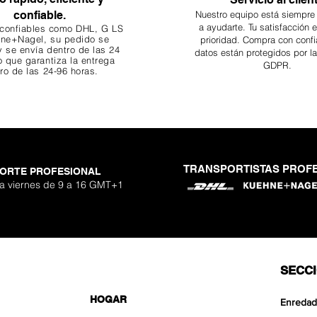
confiable.
Nuestro equipo está siempre
a ayudarte. Tu
satisfacción 
 confiables como DHL, G
LS
ne+Nagel, su pedido se
prioridad. Compra con confi
 se envía dentro de las 24
datos están protegidos por l
o que garantiza
la entrega
GDPR.
ro de las 24-96 horas.
TRANSPORTISTAS PROF
ORTE PROFESIONAL
 Nano Stone
o Aquavista
Nano Stone
Nano Stone
er Stone
uavista
antglue
Adhesivo p
Ryuoh Bou
Hulk Dra
Shallow
Aquavis
One Si
Mist 
 a viernes de 9 a 16 GMT+1
o
erta
erta
erta
Pre
Pre
Pre
90 €
90 €
0 €
De
De
De
SECC
HOGAR
Enredad