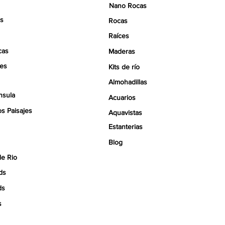
Nano Rocas
s
Rocas
Raíces
cas
Maderas
tes
Kits de río
Almohadillas
nsula
Acuarios
s Paisajes
Aquavistas
Estanterias
Blog
de Rio
ds
ds
s