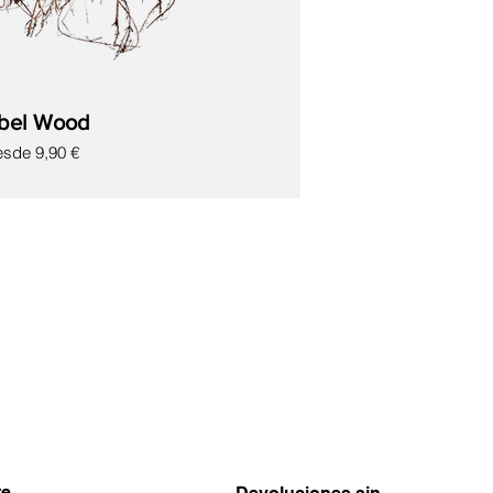
bel Wood
ecio de oferta
esde
9,90 €
te