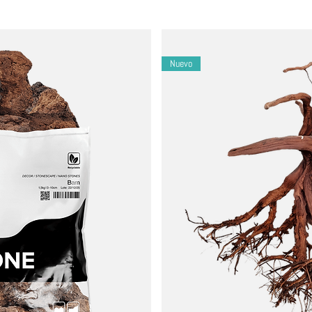
a la planta y controlar su tamaño dentro de su terrario o paludario,
abono, promoviendo prácticas de jardinería ecológicas.
Nuevo