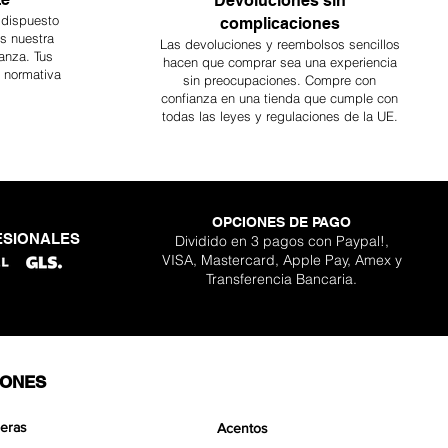
Devoluciones sin
 dispuesto
complicaciones
es nuestra
Las devoluciones y reembolsos sencillos
anza. Tus
hacen que comprar sea
una
experiencia
a normativa
sin preocupaciones. Compre con
confianza en una
tienda que cumple con
todas las leyes y regulaciones de la UE.
OPCIONES DE PAGO
ESIONALES
Dividido en 3 pagos con Paypal!,
ara kit Scapeglue
lder Nano Stone
gon Nano Stone
 Pro Aquavista
ta clásico Pro
de Aquavista
Boulder Stone
VISA, Mastercard, Apple Pay, Amex y
Agotado
cio de oferta
cio de oferta
cio de oferta
Precio
Precio
Precio
sde
sde
sde
30,90 €
12,90 €
15,90 €
359,90 €
129,90 €
139,90 €
Transferencia Bancaria.
IONES
eras
Acentos