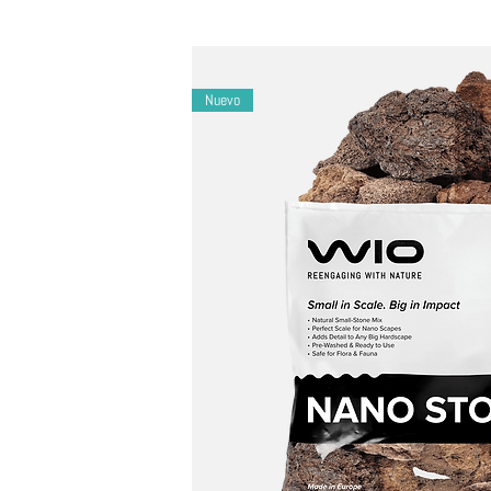
Recorte según sea necesario para darle forma 
Deseche el vaso de PLA en un contenedor de 
Nuevo