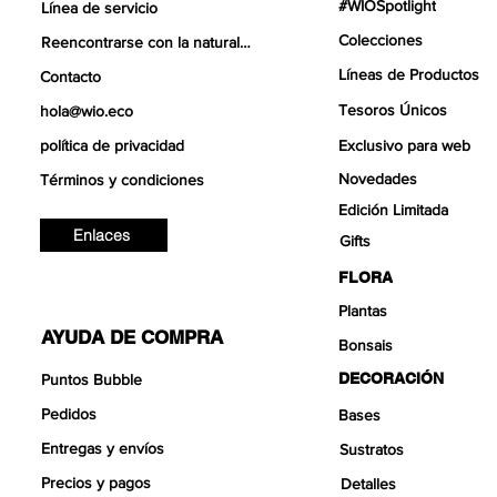
#WIOSpotlight
Línea de servicio
Colecciones
Reencontrarse con la naturaleza
Líneas de Productos
Contacto
Tesoros Únicos
hola@wio.eco
política de privacidad
Exclusivo para web
Novedades
Términos y condiciones
Edición Limitada
Enlaces
Gifts
FLORA
Plantas
AYUDA DE COMPRA
Bonsais
DECORACIÓN
Puntos Bubble
Pedidos
Bases
Entregas y envíos
Sustratos
Precios y pagos
Detalles