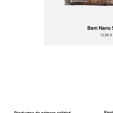
Bam Nano 
Precio
12,90 €
Nuevo
Nuevo
Nuevo
Nuevo
Nuevo
Nuevo
Nuevo
Enví