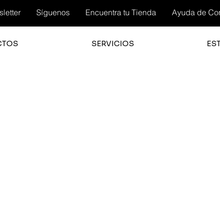
letter
Síguenos
Encuentra tu Tienda
Ayuda de Co
CTOS
SERVICIOS
ES
3.0
la cali