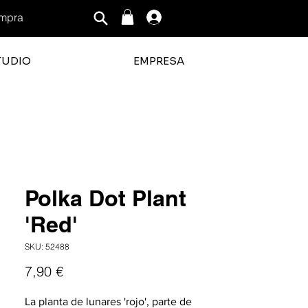
mpra
Iniciar sesión
TUDIO
EMPRESA
ficación promedio es 3 de 5
Polka Dot Plant
'Red'
SKU: 52488
Precio
7,90 €
La planta de lunares 'rojo', parte de