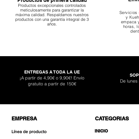
Productos de primera calidad
Productos excepcionales controlados
meticulosamente para garantizar la
Servicios
máxima calidad. Respaldamos nuestros
y Kueh
productos con una garantía integral de 3
empaca y
años.
horas, l
dent
ENTREGAS A TODA LA UE
SOP
Darknight Dragon
Super Shallow Pr
Hellboy Dragon 
Titan Boulder 
Inferno Bould
One Back Aq
Adhesivo Pl
¡A partir de 4,90€ o 9,90€! Envío
De lunes
gratuito a partir de 150€
Agotad
Precio de of
Precio de of
Precio de of
Precio
Precio
Precio
Desde
Desde
Desde
12,90 €
12,90 €
17,90 €
399,
119,
30,9
EMPRESA
CATEGORIAS
INICIO
Línea de producto