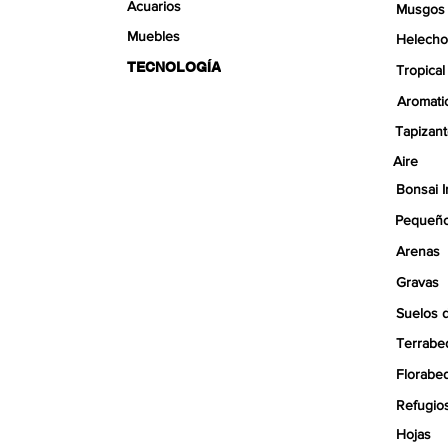
Acuarios
Musgos
Muebles
Helecho
TECNOLOGÍA
Tropical
Aromati
Tapizan
Aire
Bonsai I
Pequeño
Arenas
Gravas
Suelos 
Terrabe
Florabe
Refugio
Hojas