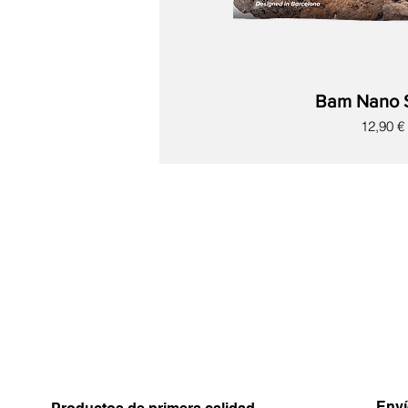
Bam Nano 
Precio
12,90 €
Nuevo
Nuevo
Nuevo
Nuevo
Nuevo
Nuevo
Nuevo
Enví