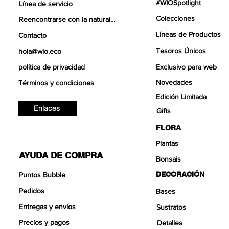
#WIOSpotlight
Línea de servicio
Colecciones
Reencontrarse con la naturaleza
Líneas de Productos
Contacto
Tesoros Únicos
hola@wio.eco
política de privacidad
Exclusivo para web
Novedades
Términos y condiciones
Edición Limitada
Enlaces
Gifts
FLORA
Plantas
AYUDA DE COMPRA
Bonsais
DECORACIÓN
Puntos Bubble
Pedidos
Bases
Entregas y envíos
Sustratos
Precios y pagos
Detalles