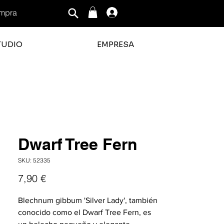
mpra
Iniciar sesión
TUDIO
EMPRESA
ficación promedio es 3 de 5
Dwarf Tree Fern
SKU: 52335
Precio
7,90 €
Blechnum gibbum 'Silver Lady', también
conocido como el Dwarf Tree Fern, es