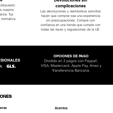
Devoluciones sin
 dispuesto
complicaciones
es nuestra
Las devoluciones y reembolsos sencillos
anza. Tus
hacen que comprar sea
una
experiencia
a normativa
sin preocupaciones. Compre con
confianza en una
tienda que cumple con
todas las leyes y regulaciones de la UE.
OPCIONES DE PAGO
ESIONALES
Dividido en 3 pagos con Paypal!,
ara kit Scapeglue
lder Nano Stone
gon Nano Stone
 Pro Aquavista
ta clásico Pro
de Aquavista
Boulder Stone
VISA, Mastercard, Apple Pay, Amex y
Agotado
cio de oferta
cio de oferta
cio de oferta
Precio
Precio
Precio
sde
sde
sde
30,90 €
12,90 €
15,90 €
359,90 €
129,90 €
139,90 €
Transferencia Bancaria.
IONES
eras
Acentos