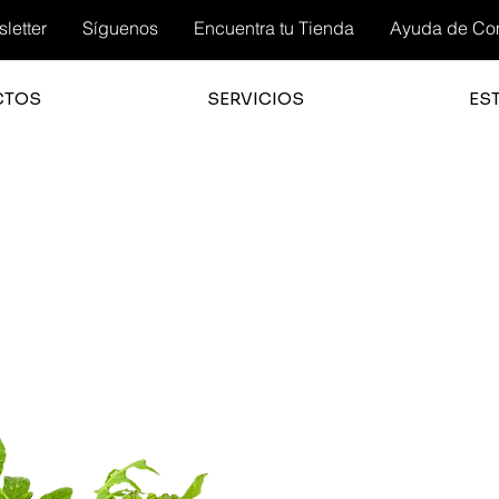
letter
Síguenos
Encuentra tu Tienda
Ayuda de Co
CTOS
SERVICIOS
ES
3.0
la cali