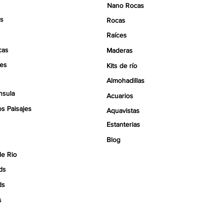
Nano Rocas
s
Rocas
Raíces
cas
Maderas
tes
Kits de río
Almohadillas
nsula
Acuarios
s Paisajes
Aquavistas
Estanterias
Blog
de Rio
ds
ds
s