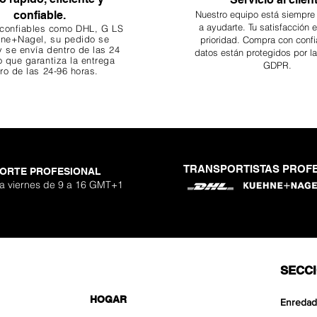
confiable.
Nuestro equipo está siempre
a ayudarte. Tu
satisfacción 
 confiables como DHL, G
LS
ne+Nagel, su pedido se
prioridad. Compra con confi
 se envía dentro de las 24
datos están protegidos por l
o que garantiza
la entrega
GDPR.
ro de las 24-96 horas.
TRANSPORTISTAS PROF
ORTE PROFESIONAL
 Nano Stone
o Aquavista
Nano Stone
Nano Stone
er Stone
uavista
antglue
Adhesivo p
Ryuoh Bou
Hulk Dra
Shallow
Aquavis
One Si
Mist 
 a viernes de 9 a 16 GMT+1
o
erta
erta
erta
Pre
Pre
Pre
90 €
90 €
0 €
De
De
De
SECC
HOGAR
Enredad