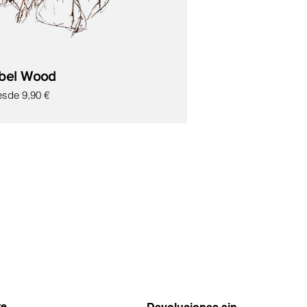
bel Wood
ecio de oferta
esde
9,90 €
te