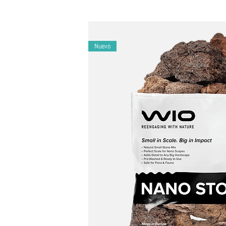
- Recorte el helecho según sea necesario para 
- Recuerda compostar los envases de PLA despué
Nuevo