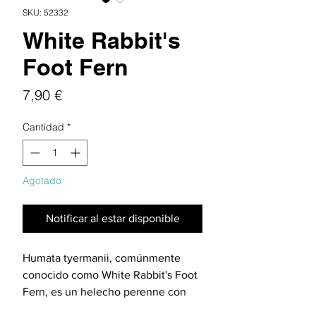
SKU: 52332
White Rabbit's
Foot Fern
Precio
7,90 €
Cantidad
*
Agotado
Notificar al estar disponible
Humata tyermanii, comúnmente
conocido como White Rabbit's Foot
Fern, es un helecho perenne con
rizomas difusos únicos y hojas