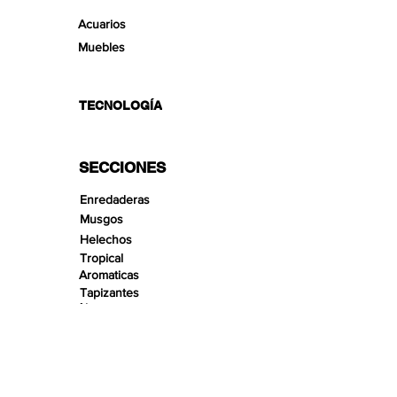
Acuarios
Muebles
TECNOLOGÍA
SECCIONES
Enredaderas
Musgos
Helechos
Tropical
Aromaticas
Tapizantes
Aire
Bonsai Insula
Pequeños Paisajes
Arenas
Gravas