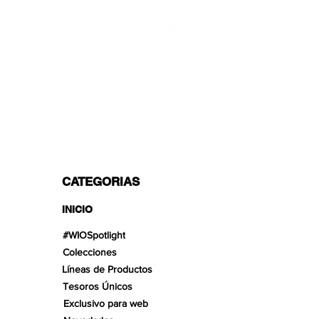
TRANSPORTISTAS PROFESIONALES
OPCIONES DE PAGO
Dividido en 3 pagos con Paypal!, VISA,
Mastercard, Apple Pay, Amex y
Transferencia Bancaria.
CATEGORIAS
INICIO
#WIOSpotlight
Colecciones
Líneas de Productos
Tesoros Únicos
Exclusivo para web