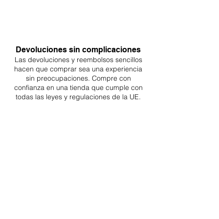
Devoluciones sin complicaciones
Las devoluciones y reembolsos sencillos
hacen que comprar sea
una
experiencia
sin preocupaciones. Compre con
confianza en una
tienda que cumple con
todas las leyes y regulaciones de la UE.
ENTREGAS A TODA LA UE
¡A partir de 4,90€ o 9,90€! Envío gratuito a
partir de 150€
SOPORTE PROFESIONAL
De lunes a viernes de 9 a 16 GMT+1