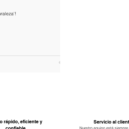
uraleza'!
o rápido, eficiente y
Servicio al clien
confiable.
Nuestro equipo está siempre