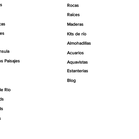
s
Rocas
Raíces
cas
Maderas
tes
Kits de río
Almohadillas
nsula
Acuarios
s Paisajes
Aquavistas
Estanterias
Blog
de Rio
ds
ds
s