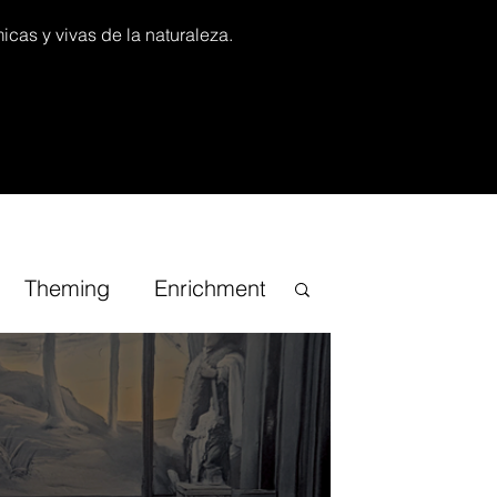
icas y vivas de la naturaleza.
Theming
Enrichment
iracional
TV Channel
onsai
Guias