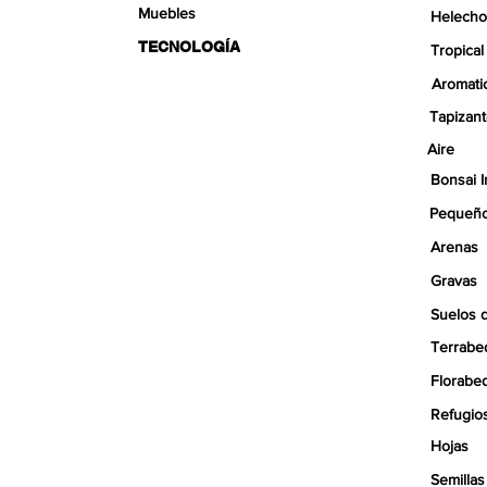
Muebles
Helecho
TECNOLOGÍA
Tropical
Aromati
Tapizan
Aire
Bonsai I
Pequeño
Arenas
Gravas
Suelos 
Terrabe
Florabe
Refugio
Hojas
Semillas