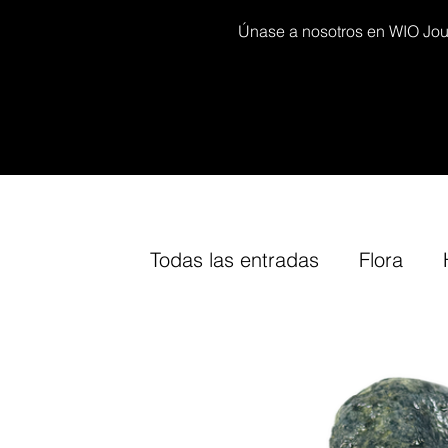
Únase a nosotros en WIO Journ
Todas las entradas
Flora
Decor kits
Arium
Furn
Our
Cork
Fine-Tuning