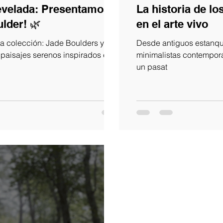
revelada: Presentamos la
La historia de l
lder! 🌿
en el arte vivo
ra colección: Jade Boulders y
Desde antiguos estanqu
paisajes serenos inspirados en
minimalistas contemporá
un pasat