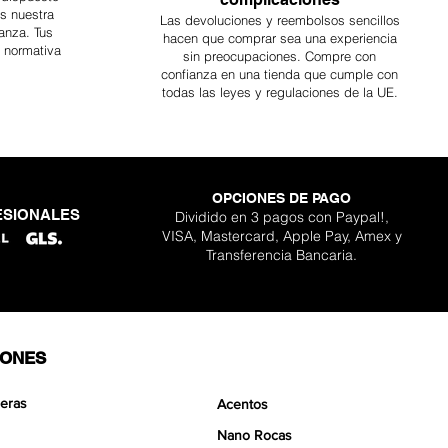
es nuestra
Las devoluciones y reembolsos sencillos
anza. Tus
hacen que comprar sea
una
experiencia
a normativa
sin preocupaciones. Compre con
confianza en una
tienda que cumple con
todas las leyes y regulaciones de la UE.
OPCIONES DE PAGO
ESIONALES
Dividido en 3 pagos con Paypal!,
VISA, Mastercard, Apple Pay, Amex y
Transferencia Bancaria.
IONES
eras
Acentos
Nano Rocas