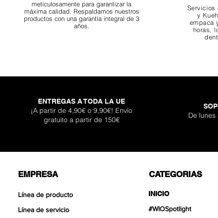
meticulosamente para garantizar la
Servicios
máxima calidad. Respaldamos nuestros
y Kueh
productos con una garantía integral de 3
empaca y
años.
horas, l
dent
ENTREGAS A TODA LA UE
SOP
¡A partir de 4,90€ o 9,90€! Envío
De lunes
gratuito a partir de 150€
EMPRESA
CATEGORIAS
INICIO
Línea de producto
#WIOSpotlight
Línea de servicio