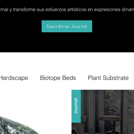
al y transforme sus esfuerzos artísticos en expresiones dinám
Suscribirse Journal
Hardscape
Biotope Beds
Plant Substrate
itures
News
Step by Step
Tip
Insp
Bonsai Insula
Petitescape
Sand
B