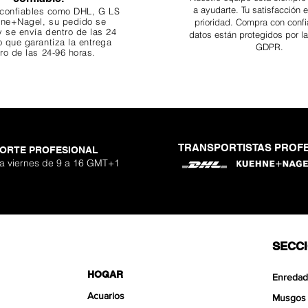
a ayudarte. Tu
satisfacción 
 confiables como DHL, G
LS
ne+Nagel, su pedido se
prioridad. Compra con confi
 se envía dentro de las 24
datos están protegidos por l
o que garantiza
la entrega
GDPR.
ro de las 24-96 horas.
TRANSPORTISTAS PROF
ORTE PROFESIONAL
 a viernes de 9 a 16 GMT+1
SECC
HOGAR
Enredad
Acuarios
Musgos