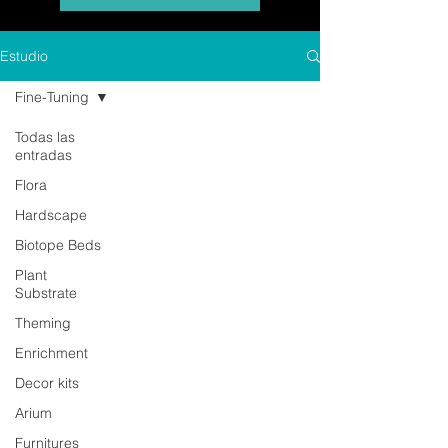
Estudio
Fine-Tuning
Todas las
entradas
Flora
Hardscape
Biotope Beds
Plant
Substrate
Theming
Enrichment
Decor kits
Arium
Furnitures