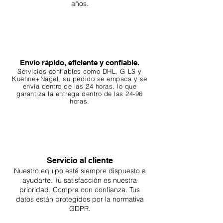
Productos excepcionales controlados
meticulosamente para garantizar la
máxima calidad. Respaldamos nuestros
productos con una garantía integral de 3
años.
Envío rápido, eficiente y confiable.
Servicios confiables como DHL, G
LS y
Kuehne+Nagel, su pedido se empaca y se
envía dentro de las 24 horas, lo que
garantiza
la entrega dentro de las 24-96
horas.
Servicio al cliente
Nuestro equipo está siempre dispuesto a
ayudarte. Tu
satisfacción es nuestra
prioridad. Compra con confianza. Tus