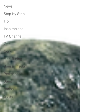
News
Step by Step
Tip
Inspiracional
TV Channel
Our
Cork
Fine-Tuning
Bonsai Insula
Petitescape
Sand
Bonsai
Guias