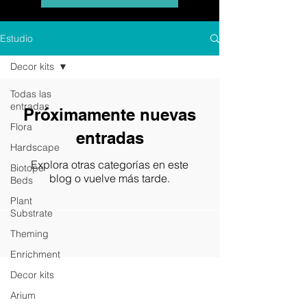
Estudio
Decor kits
Todas las
entradas
Próximamente nuevas
Flora
entradas
Hardscape
Explora otras categorías en este
Biotope
blog o vuelve más tarde.
Beds
Plant
Substrate
Theming
Enrichment
Decor kits
Arium