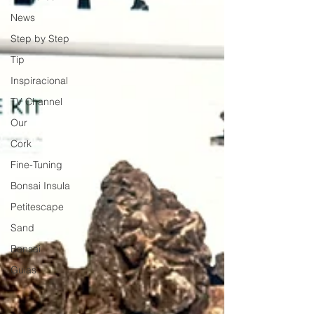
News
Step by Step
Tip
Inspiracional
TV Channel
Our
Cork
Fine-Tuning
Bonsai Insula
Petitescape
Sand
Bonsai
Guias