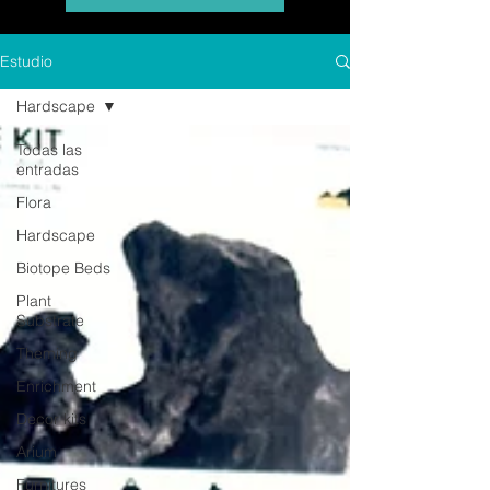
Estudio
Hardscape
Todas las
entradas
Flora
Hardscape
Biotope Beds
Plant
Substrate
Theming
Enrichment
Decor kits
Arium
Furnitures