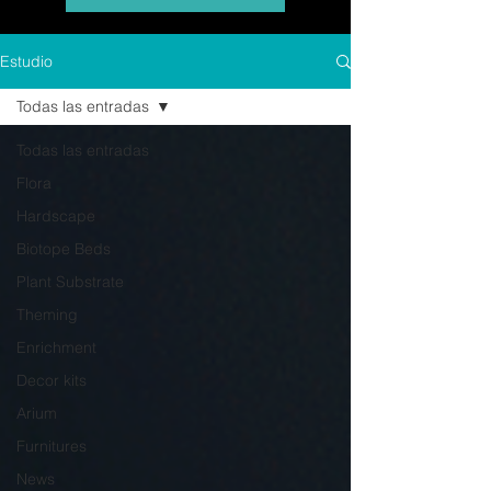
Estudio
Todas las entradas
Todas las entradas
Flora
Hardscape
Biotope Beds
Plant Substrate
Theming
Enrichment
Decor kits
Arium
Furnitures
News