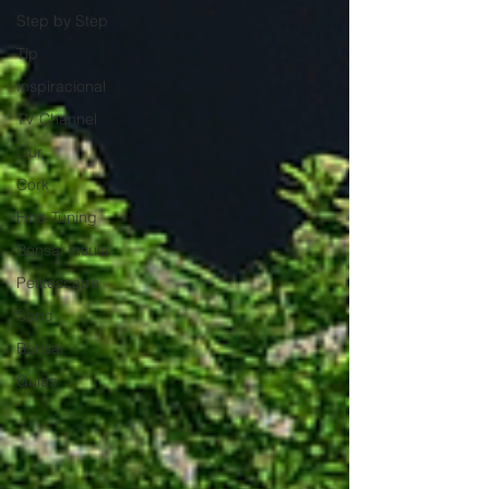
Step by Step
Tip
Inspiracional
TV Channel
Our
Cork
Fine-Tuning
Bonsai Insula
Petitescape
Sand
Bonsai
Guias