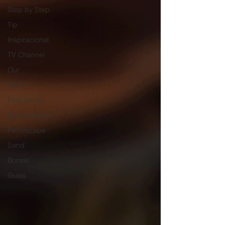
Step by Step
Tip
Inspiracional
TV Channel
Our
Cork
Fine-Tuning
Bonsai Insula
Petitescape
Sand
Bonsai
Guias