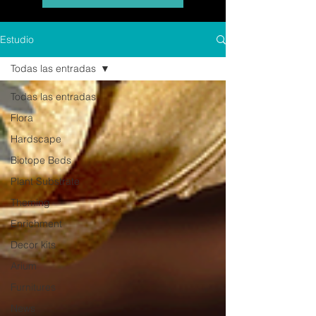
Estudio
Todas las entradas
Todas las entradas
Flora
Hardscape
Biotope Beds
Plant Substrate
Theming
Enrichment
Decor kits
Arium
Furnitures
News