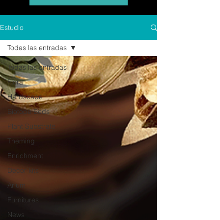
Estudio
Todas las entradas
Todas las entradas
Flora
Hardscape
Biotope Beds
Plant Substrate
Theming
Enrichment
Decor kits
Arium
Furnitures
News