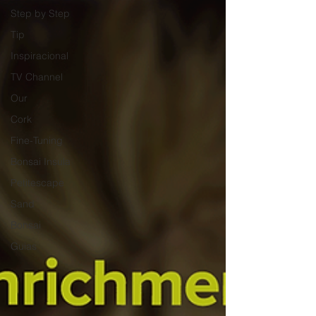
Step by Step
Tip
Inspiracional
TV Channel
Our
Cork
Fine-Tuning
Bonsai Insula
Petitescape
Sand
Bonsai
Guias