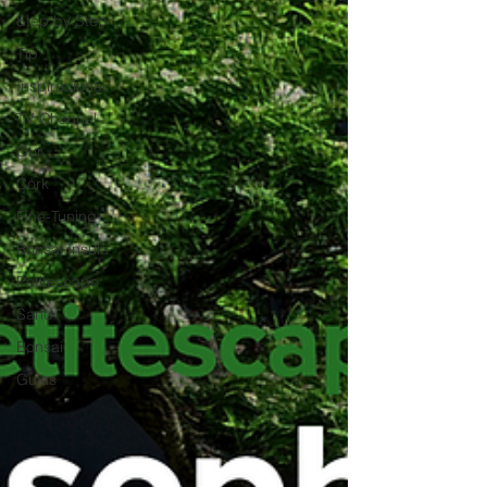
Step by Step
Tip
Inspiracional
TV Channel
Our
Cork
Fine-Tuning
Bonsai Insula
Petitescape
Sand
Bonsai
Guias