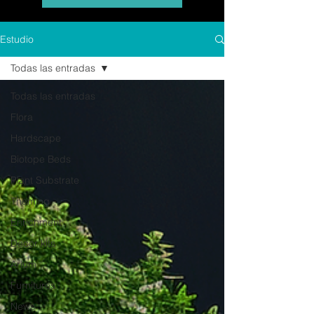
Estudio
Todas las entradas
Todas las entradas
Flora
Hardscape
Biotope Beds
Plant Substrate
Theming
Enrichment
Decor kits
Arium
Furnitures
News