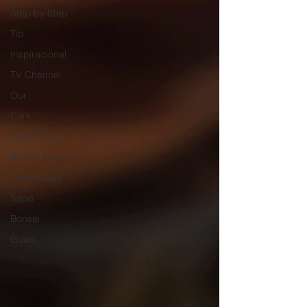
Step by Step
Tip
Inspiracional
TV Channel
Our
Cork
Fine-Tuning
Bonsai Insula
Petitescape
Sand
Bonsai
Guias