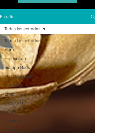
Estudio
Todas las entradas
Todas las entradas
Flora
Hardscape
Biotope Beds
Plant Substrate
Theming
Enrichment
Decor kits
Arium
Furnitures
News