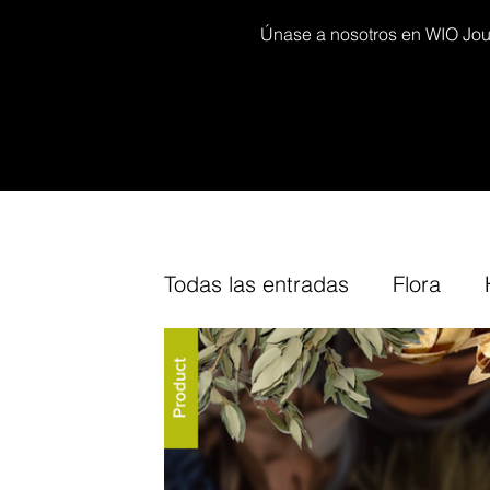
Únase a nosotros en WIO Journ
Todas las entradas
Flora
Decor kits
Arium
Furn
Our
Cork
Fine-Tuning