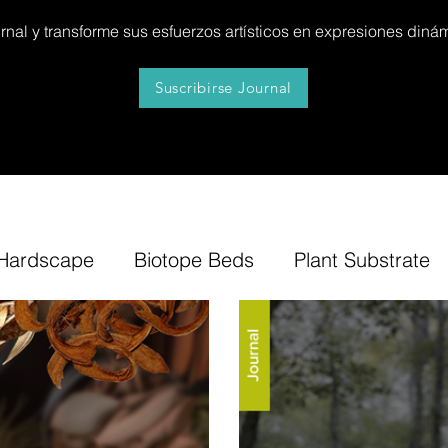
al y transforme sus esfuerzos artísticos en expresiones dinám
Suscribirse Journal
Hardscape
Biotope Beds
Plant Substrate
itures
News
Step by Step
Tip
Insp
Bonsai Insula
Petitescape
Sand
B