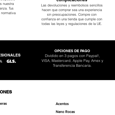
es nuestra
Las devoluciones y reembolsos sencillos
anza. Tus
hacen que comprar sea
una
experiencia
a normativa
sin preocupaciones. Compre con
confianza en una
tienda que cumple con
todas las leyes y regulaciones de la UE.
OPCIONES DE PAGO
ESIONALES
Dividido en 3 pagos con Paypal!,
VISA, Mastercard, Apple Pay, Amex y
Transferencia Bancaria.
IONES
eras
Acentos
Nano Rocas