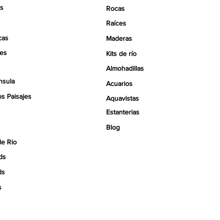
s
Rocas
Raíces
cas
Maderas
tes
Kits de río
Almohadillas
nsula
Acuarios
s Paisajes
Aquavistas
Estanterias
Blog
de Rio
ds
ds
s