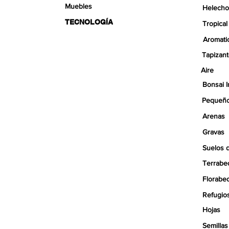
Muebles
Helecho
TECNOLOGÍA
Tropical
Aromati
Tapizan
Aire
Bonsai I
Pequeño
Arenas
Gravas
Suelos 
Terrabe
Florabe
Refugio
Hojas
Semillas