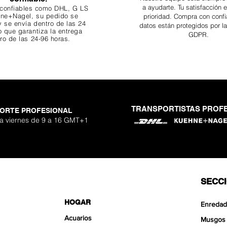
a ayudarte. Tu
satisfacción 
 confiables como DHL, G
LS
ne+Nagel, su pedido se
prioridad. Compra con confi
 se envía dentro de las 24
datos están protegidos por l
o que garantiza
la entrega
GDPR.
ro de las 24-96 horas.
TRANSPORTISTAS PROF
ORTE PROFESIONAL
 a viernes de 9 a 16 GMT+1
SECC
HOGAR
Enredad
Acuarios
Musgos