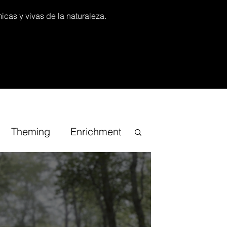
icas y vivas de la naturaleza.
Theming
Enrichment
iracional
TV Channel
onsai
Guias