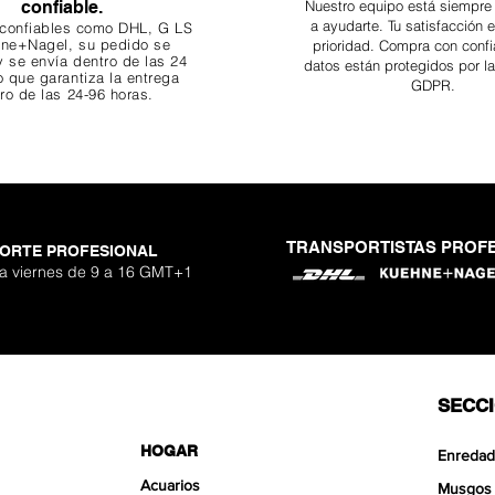
confiable.
Nuestro equipo está siempre
a ayudarte. Tu
satisfacción 
 confiables como DHL, G
LS
ne+Nagel, su pedido se
prioridad. Compra con confi
 se envía dentro de las 24
datos están protegidos por l
o que garantiza
la entrega
GDPR.
ro de las 24-96 horas.
TRANSPORTISTAS PROF
ORTE PROFESIONAL
 a viernes de 9 a 16 GMT+1
SECC
HOGAR
Enredad
Acuarios
Musgos