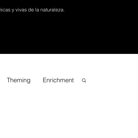
icas y vivas de la naturaleza.
Theming
Enrichment
iracional
TV Channel
onsai
Guias