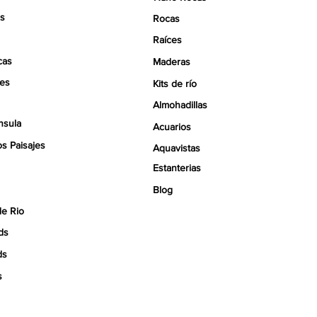
s
Rocas
Raíces
cas
Maderas
tes
Kits de río
Almohadillas
nsula
Acuarios
s Paisajes
Aquavistas
Estanterias
Blog
de Rio
ds
ds
s