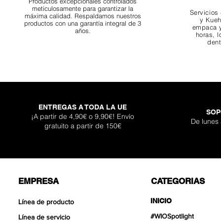
Productos excepcionales controlados
meticulosamente para garantizar la
Servicios
máxima calidad. Respaldamos nuestros
y Kueh
productos con una garantía integral de 3
empaca y
años.
horas, l
dent
ENTREGAS A TODA LA UE
SOP
¡A partir de 4,90€ o 9,90€! Envío
De lunes
gratuito a partir de 150€
EMPRESA
CATEGORIAS
INICIO
Línea de producto
#WIOSpotlight
Línea de servicio