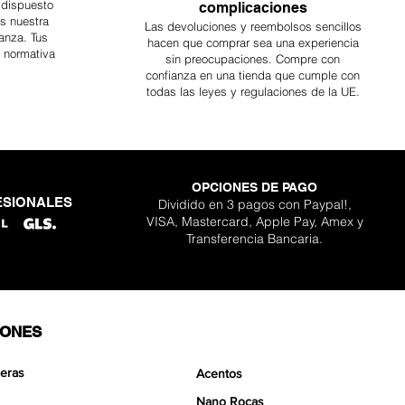
 dispuesto
complicaciones
es nuestra
Las devoluciones y reembolsos sencillos
anza. Tus
hacen que comprar sea
una
experiencia
a normativa
sin preocupaciones. Compre con
confianza en una
tienda que cumple con
todas las leyes y regulaciones de la UE.
OPCIONES DE PAGO
ESIONALES
Dividido en 3 pagos con Paypal!,
VISA, Mastercard, Apple Pay, Amex y
Transferencia Bancaria.
IONES
eras
Acentos
Nano Rocas