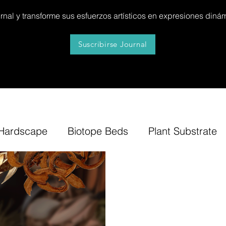
al y transforme sus esfuerzos artísticos en expresiones dinám
Suscribirse Journal
Hardscape
Biotope Beds
Plant Substrate
itures
News
Step by Step
Tip
Insp
Bonsai Insula
Petitescape
Sand
B