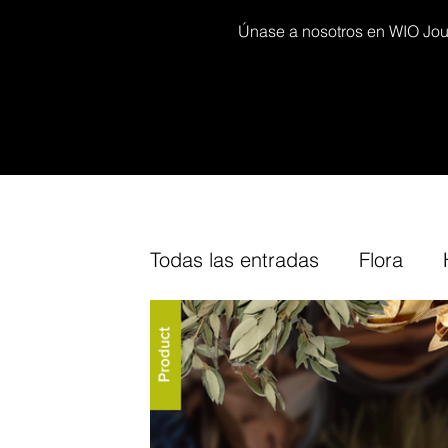
Únase a nosotros en WIO Journ
Todas las entradas
Flora
Decor kits
Arium
Furn
Our
Cork
Fine-Tuning