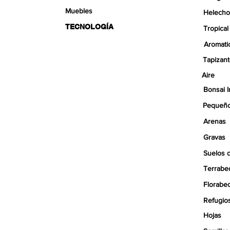
Muebles
Helecho
TECNOLOGÍA
Tropical
Aromati
Tapizan
Aire
Bonsai I
Pequeño
Arenas
Gravas
Suelos 
Terrabe
Florabe
Refugio
Hojas