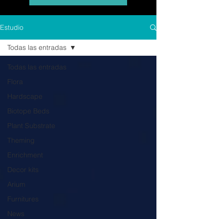
Estudio
Todas las entradas
Todas las entradas
Flora
Hardscape
Biotope Beds
Plant Substrate
Theming
Enrichment
Decor kits
Arium
Furnitures
News