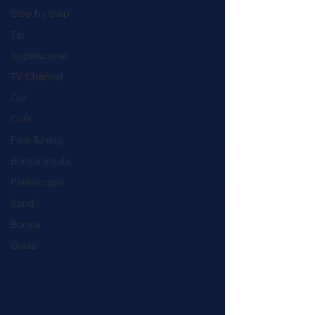
Step by Step
Tip
Inspiracional
TV Channel
Our
Cork
Fine-Tuning
Bonsai Insula
Petitescape
Sand
Bonsai
Guias