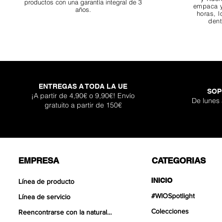
productos con una garantía integral de 3
empaca y
años.
horas, l
dent
ENTREGAS A TODA LA UE
SOP
Darknight Dragon
Super Shallow Pr
Hellboy Dragon 
Titan Boulder 
Inferno Bould
One Back Aq
Adhesivo Pl
¡A partir de 4,90€ o 9,90€! Envío
De lunes
gratuito a partir de 150€
Agotad
Precio de of
Precio de of
Precio de of
Precio
Precio
Precio
Desde
Desde
Desde
12,90 €
12,90 €
17,90 €
399,
119,
30,9
EMPRESA
CATEGORIAS
INICIO
Línea de producto
#WIOSpotlight
Línea de servicio
Colecciones
Reencontrarse con la naturaleza