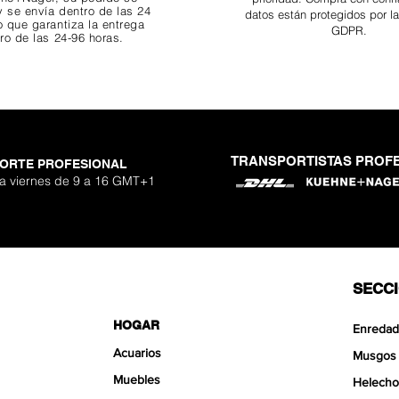
 se envía dentro de las 24
datos están protegidos por l
o que garantiza
la entrega
GDPR.
ro de las 24-96 horas.
TRANSPORTISTAS PROF
ORTE PROFESIONAL
 Nano Stone
o Aquavista
Nano Stone
Nano Stone
er Stone
uavista
antglue
Adhesivo p
Ryuoh Bou
Hulk Dra
Shallow
Aquavis
One Si
Mist 
 a viernes de 9 a 16 GMT+1
o
erta
erta
erta
Pre
Pre
Pre
90 €
90 €
0 €
De
De
De
SECC
HOGAR
Enredad
Acuarios
Musgos
Muebles
Helecho