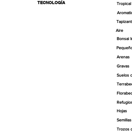
TECNOLOGÍA
Tropical
Aromati
Tapizan
Aire
Bonsai I
Pequeño
Arenas
Gravas
Suelos 
Terrabe
Florabe
Refugio
Hojas
Semillas
Trozos 