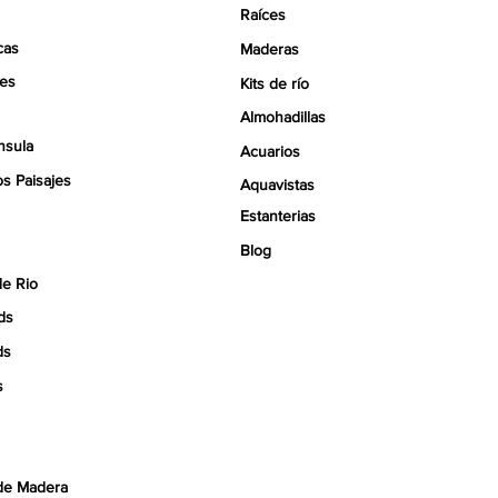
Raíces
cas
Maderas
tes
Kits de río
Almohadillas
nsula
Acuarios
s Paisajes
Aquavistas
Estanterias
Blog
de Rio
ds
ds
s
de Madera