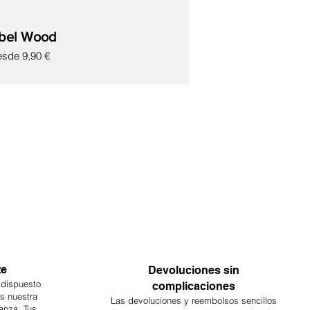
bel Wood
ecio de oferta
esde
9,90 €
te
Devoluciones sin
 dispuesto
complicaciones
es nuestra
Las devoluciones y reembolsos sencillos
anza. Tus