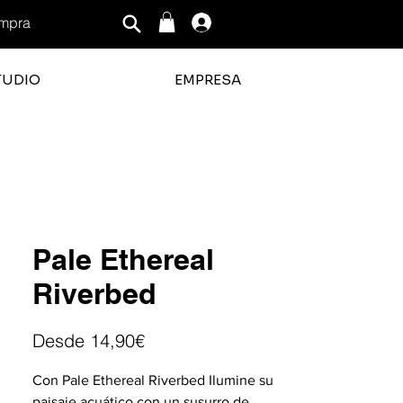
mpra
Iniciar sesión
TUDIO
EMPRESA
ficación promedio es 3 de 5
Pale Ethereal
Riverbed
Precio
Desde
14,90€
de
Con Pale Ethereal Riverbed Ilumine su
oferta
paisaje acuático con un susurro de