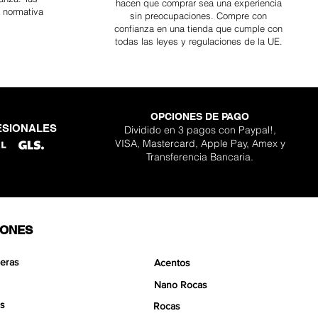
hacen que comprar sea
una
experiencia
a normativa
sin preocupaciones. Compre con
confianza en una
tienda que cumple con
todas las leyes y regulaciones de la UE.
OPCIONES DE PAGO
ESIONALES
Dividido en 3 pagos con Paypal!,
ara kit Scapeglue
lder Nano Stone
gon Nano Stone
 Pro Aquavista
ta clásico Pro
de Aquavista
Boulder Stone
VISA, Mastercard, Apple Pay, Amex y
Agotado
cio de oferta
cio de oferta
cio de oferta
Precio
Precio
Precio
sde
sde
sde
30,90 €
12,90 €
15,90 €
359,90 €
129,90 €
139,90 €
Transferencia Bancaria.
IONES
eras
Acentos
Nano Rocas
s
Rocas