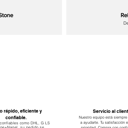
Stone
Re
Pr
D
Nuevo
Nuevo
Nuevo
Nuevo
Nuevo
Nuevo
Nuevo
o rápido, eficiente y
Servicio al clien
confiable.
Nuestro equipo está siempre
a ayudarte. Tu
satisfacción 
 confiables como DHL, G
LS
ne+Nagel, su pedido se
prioridad. Compra con confi