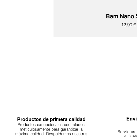
Bam Nano 
Precio
12,90 €
Nuevo
Nuevo
Nuevo
Nuevo
Nuevo
Nuevo
Nuevo
Enví
Productos de primera calidad
Productos excepcionales controlados
meticulosamente para garantizar la
Servicios
máxima calidad. Respaldamos nuestros
y Kueh