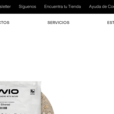
letter
Síguenos
Encuentra tu Tienda
Ayuda de Co
CTOS
SERVICIOS
ES
3.0
la cali