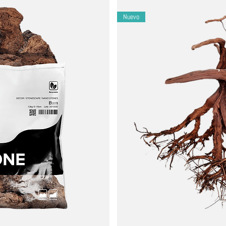
acuático o paludario digno de un museo, con un contraste y una prof
uiere un enjuague mínimo.
Nuevo
(las piedras pueden elevar el kH).
lo solo o mézclelo con otros sustratos.
arcelona.