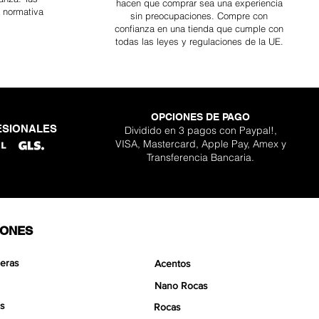
hacen que comprar sea
una
experiencia
a normativa
sin preocupaciones. Compre con
confianza en una
tienda que cumple con
todas las leyes y regulaciones de la UE.
OPCIONES DE PAGO
ESIONALES
Dividido en 3 pagos con Paypal!,
ara kit Scapeglue
lder Nano Stone
gon Nano Stone
 Pro Aquavista
ta clásico Pro
de Aquavista
Boulder Stone
VISA, Mastercard, Apple Pay, Amex y
Agotado
cio de oferta
cio de oferta
cio de oferta
Precio
Precio
Precio
sde
sde
sde
30,90 €
12,90 €
15,90 €
359,90 €
129,90 €
139,90 €
Transferencia Bancaria.
IONES
eras
Acentos
Nano Rocas
s
Rocas