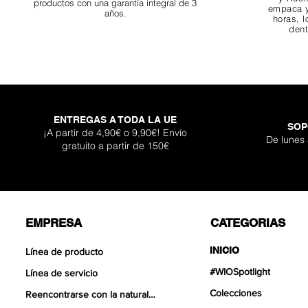
productos con una garantía integral de 3
empaca y
años.
horas, l
dent
ENTREGAS A TODA LA UE
SOP
Darknight Dragon
Super Shallow Pr
Hellboy Dragon 
Titan Boulder 
Inferno Bould
One Back Aq
Adhesivo Pl
¡A partir de 4,90€ o 9,90€! Envío
De lunes
gratuito a partir de 150€
Agotad
Precio de of
Precio de of
Precio de of
Precio
Precio
Precio
Desde
Desde
Desde
12,90 €
12,90 €
17,90 €
399,
119,
30,9
EMPRESA
CATEGORIAS
INICIO
Línea de producto
#WIOSpotlight
Línea de servicio
Colecciones
Reencontrarse con la naturaleza