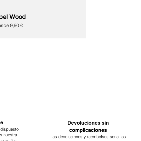
bel Wood
ecio de oferta
esde
9,90 €
te
Devoluciones sin
 dispuesto
complicaciones
es nuestra
Las devoluciones y reembolsos sencillos
anza. Tus