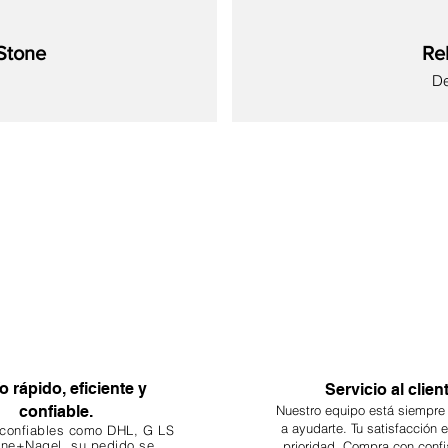
Stone
Re
Pr
D
Nuevo
Nuevo
Nuevo
Nuevo
Nuevo
Nuevo
Nuevo
o rápido, eficiente y
Servicio al clien
confiable.
Nuestro equipo está siempre
a ayudarte. Tu
satisfacción 
 confiables como DHL, G
LS
ne+Nagel, su pedido se
prioridad. Compra con confi