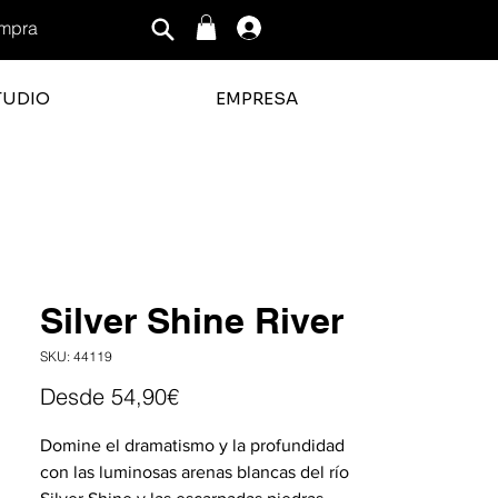
mpra
Iniciar sesión
TUDIO
EMPRESA
ficación promedio es 3 de 5
Silver Shine River
SKU: 44119
Precio
Desde
54,90€
de
Domine el dramatismo y la profundidad
oferta
con las luminosas arenas blancas del río