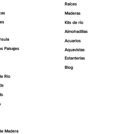
Raíces
cas
Maderas
tes
Kits de río
Almohadillas
nsula
Acuarios
s Paisajes
Aquavistas
Estanterias
Blog
de Rio
ds
ds
s
de Madera