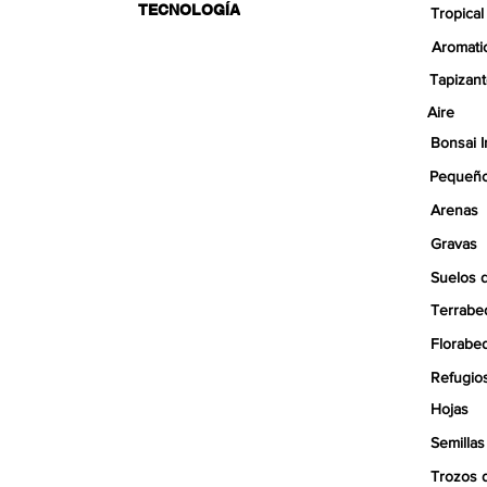
TECNOLOGÍA
Tropical
Aromati
Tapizan
Aire
Bonsai I
Pequeño
Arenas
Gravas
Suelos 
Terrabe
Florabe
Refugio
Hojas
Semillas
Trozos 