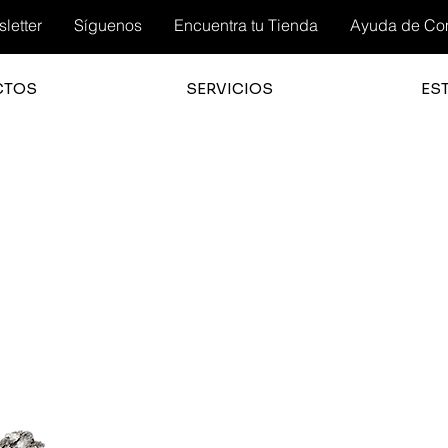
letter
Síguenos
Encuentra tu Tienda
Ayuda de Co
CTOS
SERVICIOS
ES
3.0
la cali