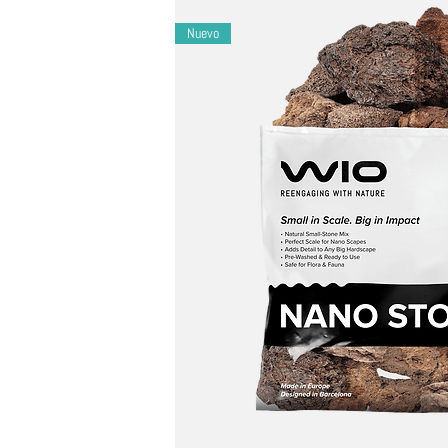
Resultados:
Produce un espectacular paisaje 
Listo para usar:
100 % natural, prelavado, req
Nuevo
Seguridad:
No tóxico, estable en arena inerte 
Versátil:
ideal para acuarios y paludarios: úse
Origen:
Fabricado en Europa | Diseñado en B