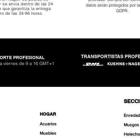
 se envía dentro de las 24
datos están protegidos por l
o que garantiza
la entrega
GDPR.
ro de las 24-96 horas.
TRANSPORTISTAS PROF
ORTE PROFESIONAL
 Nano Stone
o Aquavista
Nano Stone
Nano Stone
er Stone
uavista
antglue
Adhesivo p
Ryuoh Bou
Hulk Dra
Shallow
Aquavis
One Si
Mist 
 a viernes de 9 a 16 GMT+1
o
erta
erta
erta
Pre
Pre
Pre
90 €
90 €
0 €
De
De
De
SECC
HOGAR
Enredad
Acuarios
Musgos
Muebles
Helecho