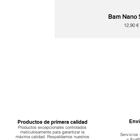
Bam Nano 
Precio
12,90 €
Nuevo
Nuevo
Nuevo
Nuevo
Nuevo
Nuevo
Nuevo
Enví
Productos de primera calidad
Productos excepcionales controlados
meticulosamente para garantizar la
Servicios
máxima calidad. Respaldamos nuestros
y Kueh