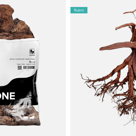
e el pH estable (las rocas pueden elevar ligeramente el kH).
lo solo o mézclelo con otros sustratos WIO.
Nuevo
arcelona.