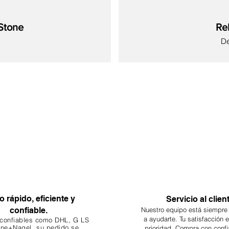
Stone
Re
Pr
D
Nuevo
Nuevo
Nuevo
Nuevo
Nuevo
Nuevo
Nuevo
o rápido, eficiente y
Servicio al clien
confiable.
Nuestro equipo está siempre
a ayudarte. Tu
satisfacción 
 confiables como DHL, G
LS
ne+Nagel, su pedido se
prioridad. Compra con confi