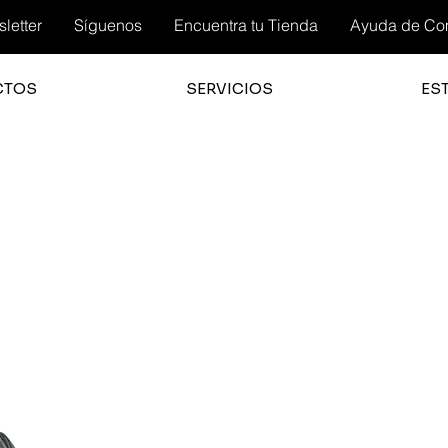
letter
Síguenos
Encuentra tu Tienda
Ayuda de Co
CTOS
SERVICIOS
ES
3.0
la cali