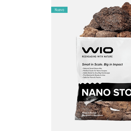
Seguridad:
No tóxico; la arena inerte mantien
Versátil:
ideal para acuarios y paludarios; úse
Nuevo
Origen:
Fabricado en Europa | Diseñado en B