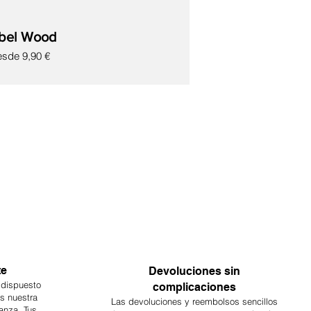
bel Wood
ecio de oferta
esde
9,90 €
te
Devoluciones sin
 dispuesto
complicaciones
es nuestra
Las devoluciones y reembolsos sencillos
anza. Tus