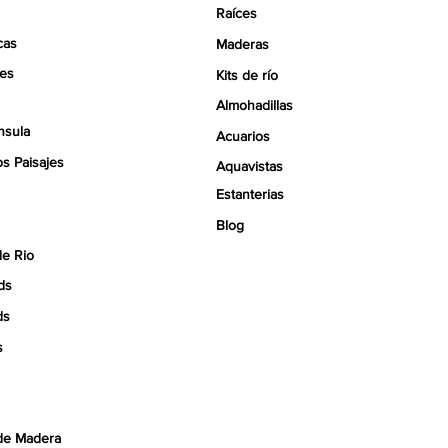
Raíces
cas
Maderas
tes
Kits de río
Almohadillas
nsula
Acuarios
s Paisajes
Aquavistas
Estanterias
Blog
de Rio
ds
ds
s
de Madera