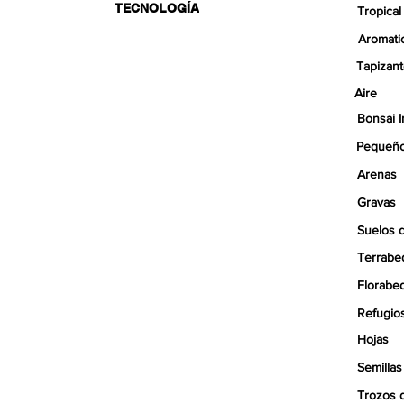
TECNOLOGÍA
Tropical
Aromati
Tapizan
Aire
Bonsai I
Pequeño
Arenas
Gravas
Suelos 
Terrabe
Florabe
Refugio
Hojas
Semillas
Trozos 