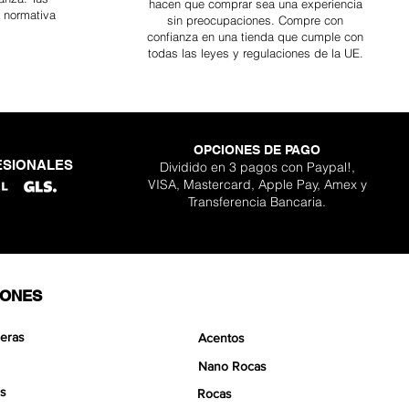
hacen que comprar sea
una
experiencia
a normativa
sin preocupaciones. Compre con
confianza en una
tienda que cumple con
todas las leyes y regulaciones de la UE.
OPCIONES DE PAGO
ESIONALES
Dividido en 3 pagos con Paypal!,
ara kit Scapeglue
lder Nano Stone
gon Nano Stone
 Pro Aquavista
ta clásico Pro
de Aquavista
Boulder Stone
VISA, Mastercard, Apple Pay, Amex y
Agotado
cio de oferta
cio de oferta
cio de oferta
Precio
Precio
Precio
sde
sde
sde
30,90 €
12,90 €
15,90 €
359,90 €
129,90 €
139,90 €
Transferencia Bancaria.
IONES
eras
Acentos
Nano Rocas
s
Rocas