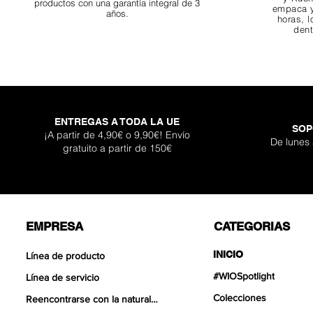
productos con una garantía integral de 3
empaca y
años.
horas, l
dent
ENTREGAS A TODA LA UE
SOP
Darknight Dragon
Super Shallow Pr
Hellboy Dragon 
Titan Boulder 
Inferno Bould
One Back Aq
Adhesivo Pl
¡A partir de 4,90€ o 9,90€! Envío
De lunes
gratuito a partir de 150€
Agotad
Precio de of
Precio de of
Precio de of
Precio
Precio
Precio
Desde
Desde
Desde
12,90 €
12,90 €
17,90 €
399,
119,
30,9
EMPRESA
CATEGORIAS
INICIO
Línea de producto
#WIOSpotlight
Línea de servicio
Colecciones
Reencontrarse con la naturaleza