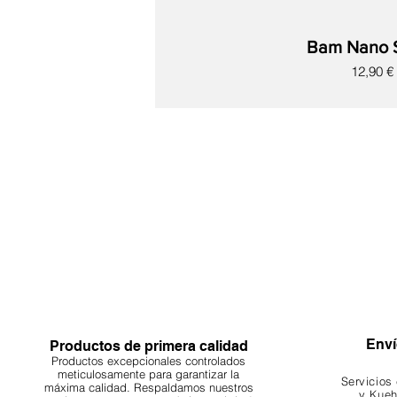
Bam Nano 
Precio
12,90 €
Nuevo
Nuevo
Nuevo
Nuevo
Nuevo
Nuevo
Nuevo
Enví
Productos de primera calidad
Productos excepcionales controlados
meticulosamente para garantizar la
Servicios
máxima calidad. Respaldamos nuestros
y Kueh