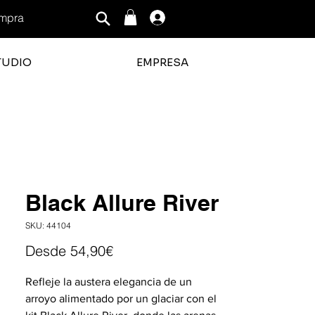
mpra
Iniciar sesión
TUDIO
EMPRESA
ficación promedio es 3 de 5
Black Allure River
SKU: 44104
Precio
Desde
54,90€
de
Refleje la austera elegancia de un
oferta
arroyo alimentado por un glaciar con el