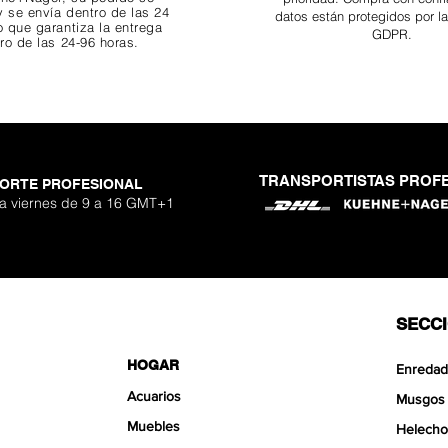
 se envía dentro de las 24
datos están protegidos por l
o que garantiza
la entrega
GDPR.
ro de las 24-96 horas.
TRANSPORTISTAS PROF
ORTE PROFESIONAL
 Nano Stone
o Aquavista
Nano Stone
Nano Stone
er Stone
uavista
antglue
Adhesivo p
Ryuoh Bou
Hulk Dra
Shallow
Aquavis
One Si
Mist 
 a viernes de 9 a 16 GMT+1
o
erta
erta
erta
Pre
Pre
Pre
90 €
90 €
0 €
De
De
De
SECC
HOGAR
Enredad
Acuarios
Musgos
Muebles
Helecho