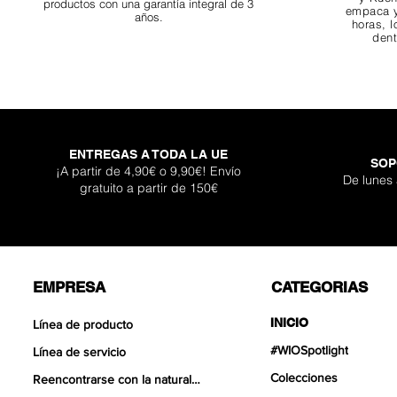
productos con una garantía integral de 3
empaca y
años.
horas, l
dent
ENTREGAS A TODA LA UE
SOP
Darknight Dragon
Super Shallow Pr
Hellboy Dragon 
Titan Boulder 
Inferno Bould
One Back Aq
Adhesivo Pl
¡A partir de 4,90€ o 9,90€! Envío
De lunes
gratuito a partir de 150€
Agotad
Precio de of
Precio de of
Precio de of
Precio
Precio
Precio
Desde
Desde
Desde
12,90 €
12,90 €
17,90 €
399,
119,
30,9
EMPRESA
CATEGORIAS
INICIO
Línea de producto
#WIOSpotlight
Línea de servicio
Colecciones
Reencontrarse con la naturaleza