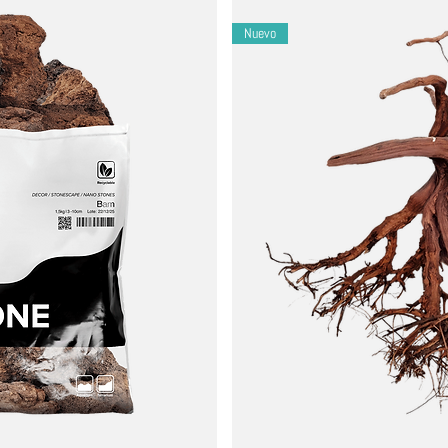
curvada con vetas oscuras y siluetas esculturales, perfecta para enm
Nuevo
; cantos rodados de 5 a 15 cm; trozos de madera dimensionados para
 tonos fríos, plantas de color verde plateado y que aman la sombra
ario minimalista con un arroyo brumoso y una profundidad serena e i
equiere algo de enjuague).
e el pH estable (las rocas pueden elevar ligeramente el kH).
elo solo o mézclelo con otros sustratos WIO.
arcelona.