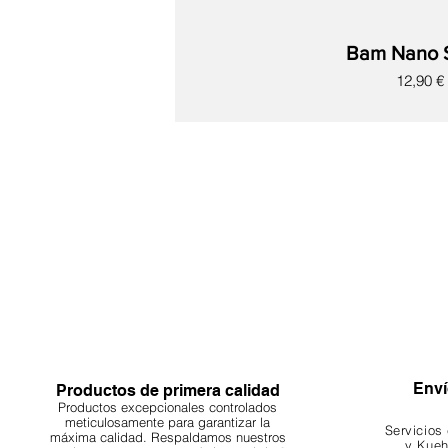
Bam Nano 
Precio
12,90 €
Nuevo
Nuevo
Nuevo
Nuevo
Nuevo
Nuevo
Nuevo
Enví
Productos de primera calidad
Productos excepcionales controlados
meticulosamente para garantizar la
Servicios
máxima calidad. Respaldamos nuestros
y Kueh