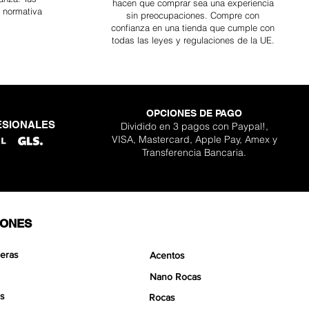
hacen que comprar sea
una
experiencia
a normativa
sin preocupaciones. Compre con
confianza en una
tienda que cumple con
todas las leyes y regulaciones de la UE.
OPCIONES DE PAGO
ESIONALES
Dividido en 3 pagos con Paypal!,
ara kit Scapeglue
lder Nano Stone
gon Nano Stone
 Pro Aquavista
ta clásico Pro
de Aquavista
Boulder Stone
VISA, Mastercard, Apple Pay, Amex y
Agotado
cio de oferta
cio de oferta
cio de oferta
Precio
Precio
Precio
sde
sde
sde
30,90 €
12,90 €
15,90 €
359,90 €
129,90 €
139,90 €
Transferencia Bancaria.
IONES
eras
Acentos
Nano Rocas
s
Rocas