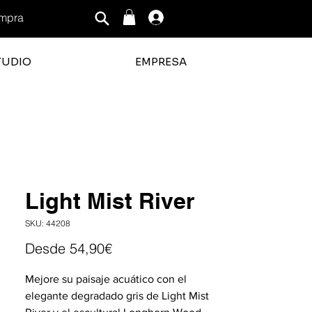
mpra
Iniciar sesión
TUDIO
EMPRESA
ficación promedio es 3 de 5
Light Mist River
SKU: 44208
Precio
Desde
54,90€
de
Mejore su paisaje acuático con el
oferta
elegante degradado gris de Light Mist