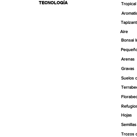
TECNOLOGÍA
Tropical
Aromati
Tapizan
Aire
Bonsai I
Pequeño
Arenas
Gravas
Suelos 
Terrabe
Florabe
Refugio
Hojas
Semillas
Trozos 