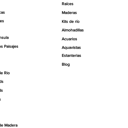
Raíces
cas
Maderas
tes
Kits de río
Almohadillas
nsula
Acuarios
s Paisajes
Aquavistas
Estanterias
Blog
de Rio
ds
ds
s
de Madera