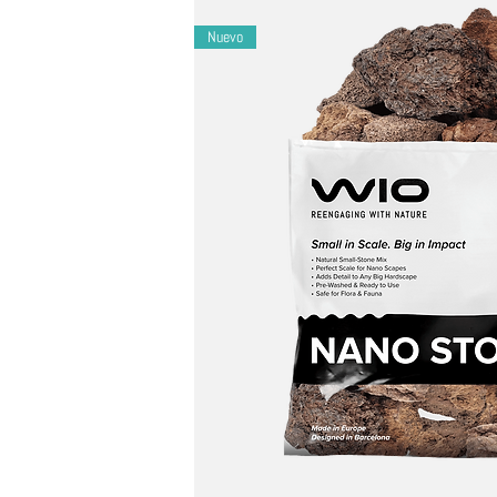
Características de la madera:
– Longhorn Wood: madera flotante alargada y 
Nuevo
Mezcla de tamaños:
Sustratos de 0,1 a 5 cm
Combinación:
complementa paisajes duros de
Resultados:
Crea un paisaje acuático o palud
Listo para usar:
100 % natural y prelavado (r
Seguridad:
No tóxico; la arena inerte mantien
Versátil:
ideal para acuarios y paludarios; ús
Origen:
Fabricado en Europa | Diseñado en B