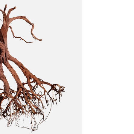
arcar y crear capas.
 impacto en terreno medio.
.
nteracción de texturas.