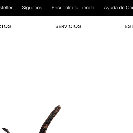
letter
Síguenos
Encuentra tu Tienda
Ayuda de Co
CTOS
SERVICIOS
ES
3.0
la cali