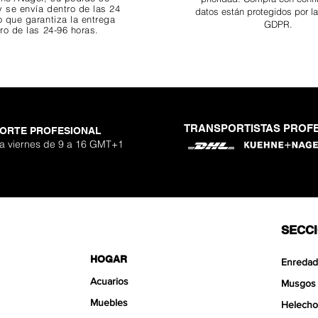
 se envía dentro de las 24
datos están protegidos por l
o que garantiza
la entrega
GDPR.
ro de las 24-96 horas.
TRANSPORTISTAS PROF
ORTE PROFESIONAL
 Nano Stone
o Aquavista
Nano Stone
Nano Stone
er Stone
uavista
antglue
Adhesivo p
Ryuoh Bou
Hulk Dra
Shallow
Aquavis
One Si
Mist 
 a viernes de 9 a 16 GMT+1
o
erta
erta
erta
Pre
Pre
Pre
90 €
90 €
0 €
De
De
De
SECC
HOGAR
Enredad
Acuarios
Musgos
Muebles
Helecho