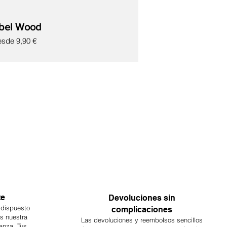
bel Wood
ecio de oferta
esde
9,90 €
te
Devoluciones sin
 dispuesto
complicaciones
es nuestra
Las devoluciones y reembolsos sencillos
anza. Tus