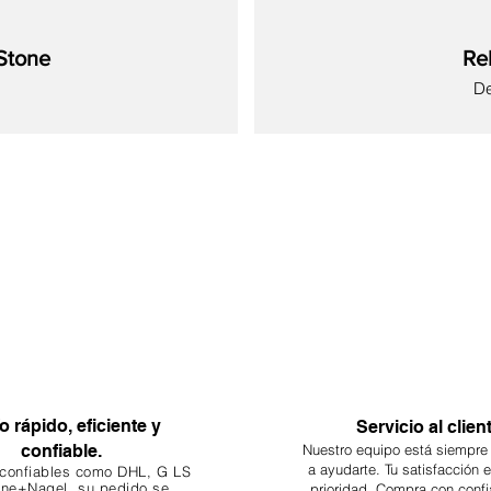
Stone
Re
Pr
D
Nuevo
Nuevo
Nuevo
Nuevo
Nuevo
Nuevo
Nuevo
o rápido, eficiente y
Servicio al clien
confiable.
Nuestro equipo está siempre
a ayudarte. Tu
satisfacción 
 confiables como DHL, G
LS
ne+Nagel, su pedido se
prioridad. Compra con confi