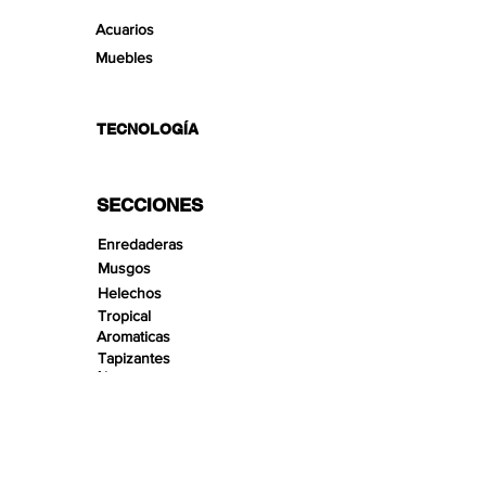
Acuarios
Muebles
TECNOLOGÍA
SECCIONES
Enredaderas
Musgos
Helechos
Tropical
Aromaticas
Tapizantes
Aire
Bonsai Insula
Pequeños Paisajes
Arenas
Gravas