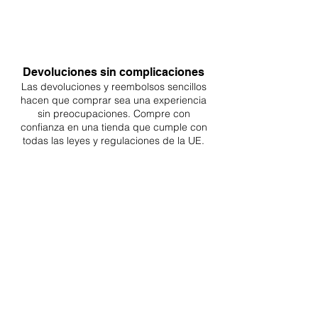
Devoluciones sin complicaciones
Las devoluciones y reembolsos sencillos
hacen que comprar sea
una
experiencia
sin preocupaciones. Compre con
confianza en una
tienda que cumple con
todas las leyes y regulaciones de la UE.
ENTREGAS A TODA LA UE
¡A partir de 4,90€ o 9,90€! Envío gratuito a
partir de 150€
SOPORTE PROFESIONAL
De lunes a viernes de 9 a 16 GMT+1