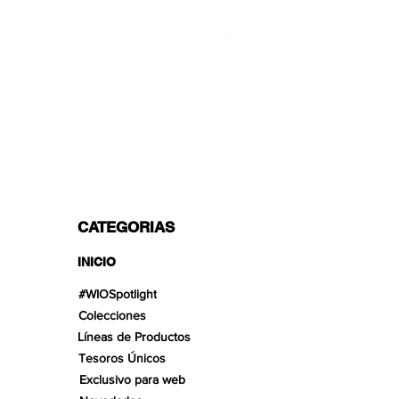
TRANSPORTISTAS PROFESIONALES
OPCIONES DE PAGO
Dividido en 3 pagos con Paypal!, VISA,
Mastercard, Apple Pay, Amex y
Transferencia Bancaria.
CATEGORIAS
INICIO
#WIOSpotlight
Colecciones
Líneas de Productos
Tesoros Únicos
Exclusivo para web