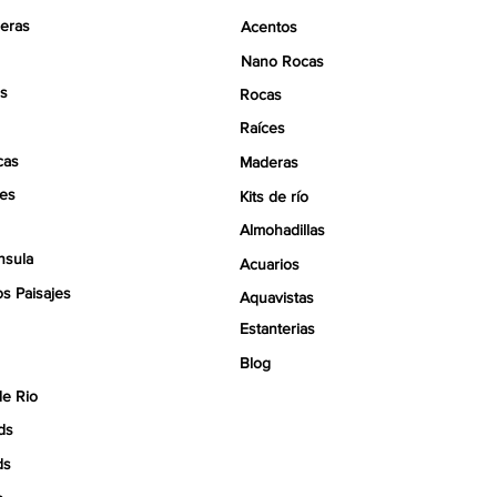
eras
Acentos
Nano Rocas
s
Rocas
Raíces
cas
Maderas
tes
Kits de río
Almohadillas
nsula
Acuarios
s Paisajes
Aquavistas
Estanterias
Blog
de Rio
ds
ds