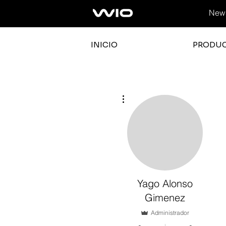
News
INICIO
PRODU
Más acciones
Yago Alonso
Gimenez
Administrador