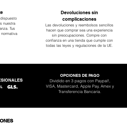
te
Devoluciones sin
 dispuesto
complicaciones
es nuestra
Las devoluciones y reembolsos sencillos
anza. Tus
hacen que comprar sea
una
experiencia
a normativa
sin preocupaciones. Compre con
confianza en una
tienda que cumple con
todas las leyes y regulaciones de la UE.
OPCIONES DE PAGO
ESIONALES
Dividido en 3 pagos con Paypal!,
VISA, Mastercard, Apple Pay, Amex y
Transferencia Bancaria.
IONES