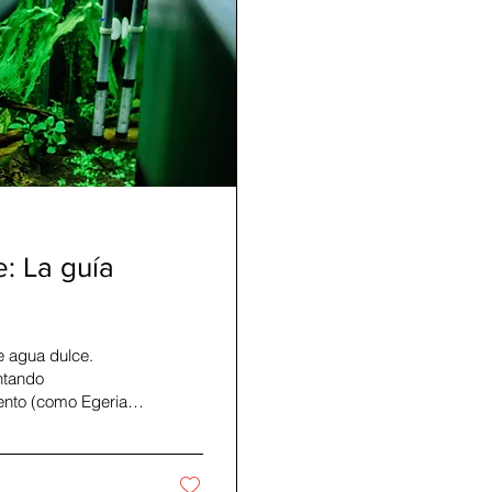
: La guía
e agua dulce.
antando
ento (como Egeria
antes (como
s de raíz desnuda
omedores de algas