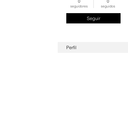
0
0
seguidores
seguidos
Seguir
Perfil