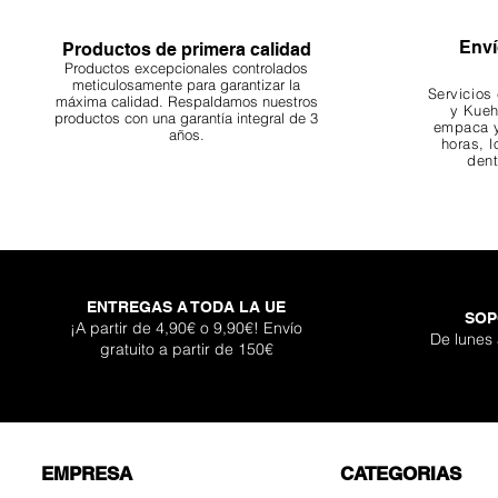
Enví
Productos de primera calidad
Productos excepcionales controlados
meticulosamente para garantizar la
Servicios
máxima calidad. Respaldamos nuestros
y Kueh
productos con una garantía integral de 3
empaca y
años.
horas, l
dent
ENTREGAS A TODA LA UE
SOP
¡A partir de 4,90€ o 9,90€! Envío
De lunes
gratuito a partir de 150€
EMPRESA
CATEGORIAS