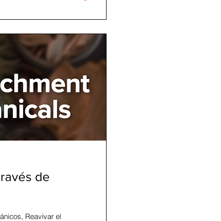
ata).
través de
ánicos, Reavivar el