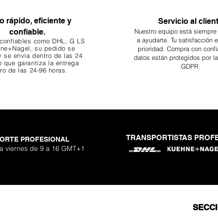
o rápido, eficiente y
Servicio al clien
confiable.
Nuestro equipo está siempre
a ayudarte. Tu
satisfacción 
 confiables como DHL, G
LS
ne+Nagel, su pedido se
prioridad. Compra con confi
 se envía dentro de las 24
datos están protegidos por l
o que garantiza
la entrega
GDPR.
ro de las 24-96 horas.
TRANSPORTISTAS PROF
ORTE PROFESIONAL
 a viernes de 9 a 16 GMT+1
SECC