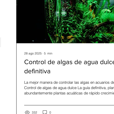
28 ago 2025
∙
5
min
Control de algas de agua dulce
definitiva
La mejor manera de controlar las algas en acuarios d
Control de algas de agua dulce La guía definitiva, pl
abundantemente plantas acuáticas de rápido crecimi
densa e Hygrophila difformis), utilizando plantas flot
Limnobium laevigatum), agregando plantas terrestre
como potos (Epipremnum aureum) e introduciendo c
332
0