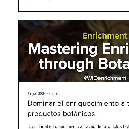
naturales como el camarón Amano (Caridina multident
13 jun 2024
∙
4
min
Dominar el enriquecimiento a 
productos botánicos
Dominar el enriquecimiento a través de productos bot