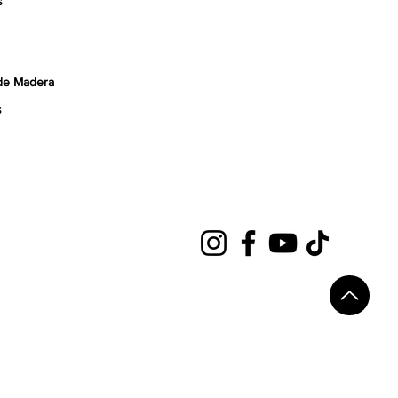
s
de Madera
s