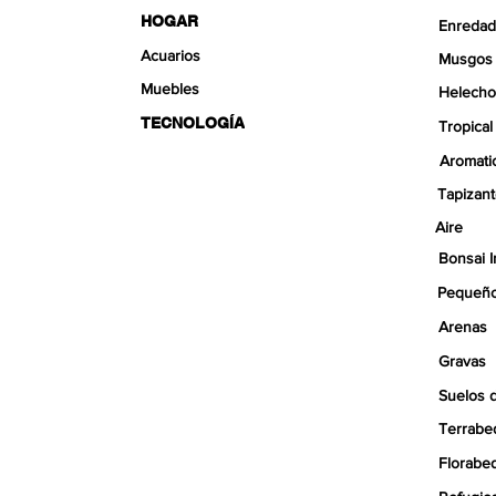
HOGAR
Enredad
Acuarios
Musgos
Muebles
Helecho
TECNOLOGÍA
Tropical
Aromati
Tapizan
Aire
Bonsai I
Pequeño
Arenas
Gravas
Suelos 
Terrabe
Florabe