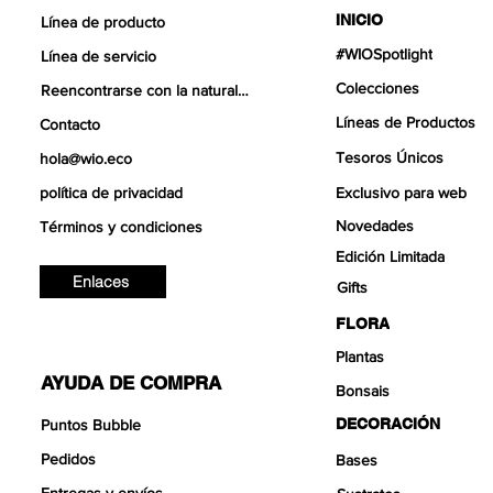
INICIO
Línea de producto
#WIOSpotlight
Línea de servicio
Colecciones
Reencontrarse con la naturaleza
Líneas de Productos
Contacto
Tesoros Únicos
hola@wio.eco
política de privacidad
Exclusivo para web
Novedades
Términos y condiciones
Edición Limitada
Enlaces
Gifts
FLORA
Plantas
AYUDA DE COMPRA
Bonsais
DECORACIÓN
Puntos Bubble
Pedidos
Bases
Entregas y envíos