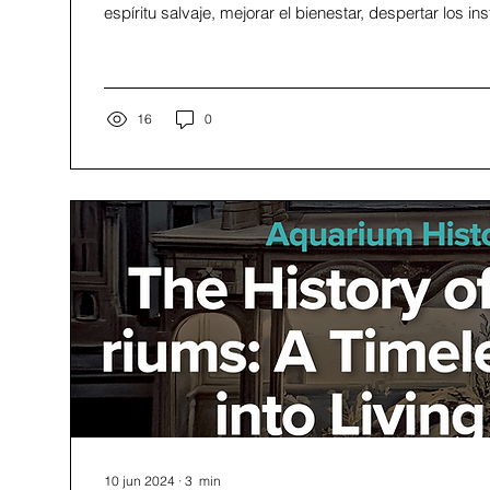
espíritu salvaje, mejorar el bienestar, despertar los ins
16
0
10 jun 2024
∙
3
min