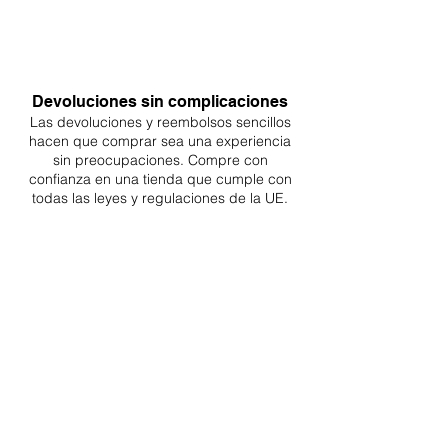
Devoluciones sin complicaciones
Las devoluciones y reembolsos sencillos
hacen que comprar sea
una
experiencia
sin preocupaciones. Compre con
confianza en una
tienda que cumple con
todas las leyes y regulaciones de la UE.
ENTREGAS A TODA LA UE
¡A partir de 4,90€ o 9,90€! Envío gratuito a
partir de 150€
SOPORTE PROFESIONAL
De lunes a viernes de 9 a 16 GMT+1