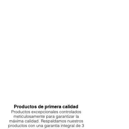
si lo desea; suele desaparecer por
sí sola.
Colocación
Diseña escenas de bosque natural:
Usa troncos de árboles
verticalmente para simular troncos
de bosque. Combina varias piezas
en diferentes ángulos y alturas para
crear escala y realismo.
Mejore la percepción de
profundidad organizando desde
adelante hacia atrás con creciente
altura.
Combínalo con musgos o plantas
de hojas pequeñas para crear una
atmósfera salvaje y envolvente.
Productos de primera calidad
Productos excepcionales controlados
meticulosamente para garantizar la
máxima calidad. Respaldamos nuestros
productos con una garantía integral de 3