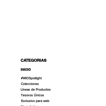
TRANSPORTISTAS PROFESIONALES
OPCIONES DE PAGO
Dividido en 3 pagos con Paypal!, VISA,
Mastercard, Apple Pay, Amex y
Transferencia Bancaria.
CATEGORIAS
INICIO
#WIOSpotlight
Colecciones
Líneas de Productos
Tesoros Únicos
Exclusivo para web