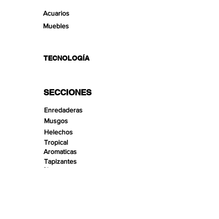
Acuarios
Muebles
TECNOLOGÍA
SECCIONES
Enredaderas
Musgos
Helechos
Tropical
Aromaticas
Tapizantes
Aire
Bonsai Insula
Pequeños Paisajes
Arenas
Gravas