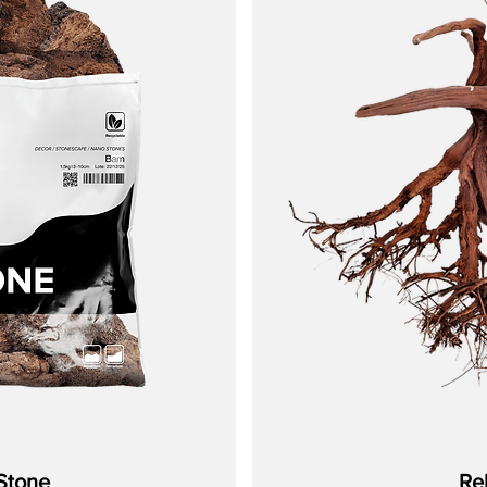
parte de su belleza natural: no hay dos piezas iguales.
a madera flotante puede reducir ligeramente
el pH.
ble y controle el pH periódicamente.
la configuración inicial.
necesario para mantener el equilibrio hídrico.
n etapas tempranas; esto es normal y beneficioso. Elimínela manualm
yada de manera que sus curvas y ramas guíen la vista a lo largo del di
amplificar su impacto.
ado en el sustrato para una sensación más orgánica.
nes naturalistas en capas.
Stone
Re