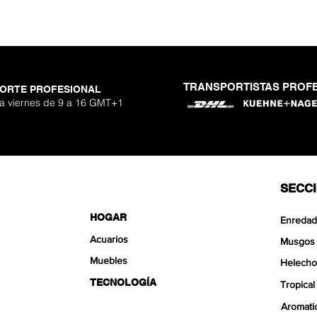
TRANSPORTISTAS PROF
ORTE PROFESIONAL
 Nano Stone
o Aquavista
Nano Stone
Nano Stone
er Stone
uavista
antglue
Adhesivo p
Ryuoh Bou
Hulk Dra
Shallow
Aquavis
One Si
Mist 
 a viernes de 9 a 16 GMT+1
o
erta
erta
erta
Pre
Pre
Pre
90 €
90 €
0 €
De
De
De
SECC
HOGAR
Enredad
Acuarios
Musgos
Muebles
Helecho
TECNOLOGÍA
Tropical
Aromati