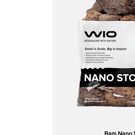
completamente empapada.
Material orgánico natural
Las variaciones de color, forma y textura son 
Monitoreo del agua
Aunque tiene un bajo contenido de taninos, l
Mantenga
kH ≥ 3
para obtener un tampón esta
Pruebe
el pH, kH
y
gH
semanalmente
durante 
Realice
cambios parciales de agua
según sea 
La biopelícula o saprolegnia
puede aparecer e
Colocación
Resalte su fluidez natural:
Coloque la madera ra
acentos vegetales o el espacio negativo para 
Colóquelo en diagonal o parcialmente incrust
Combine varias piezas para lograr composicio
Bam Nano 