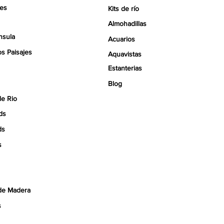
tes
Kits de río
Almohadillas
nsula
Acuarios
s Paisajes
Aquavistas
Estanterias
Blog
de Rio
ds
ds
s
de Madera
s