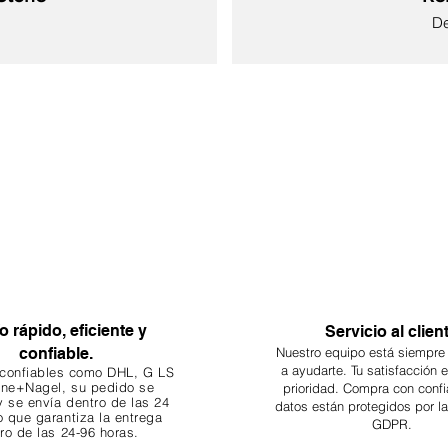
Pr
D
Nuevo
Nuevo
Nuevo
Nuevo
Nuevo
Nuevo
Nuevo
o rápido, eficiente y
Servicio al clien
confiable.
Nuestro equipo está siempre
a ayudarte. Tu
satisfacción 
 confiables como DHL, G
LS
ne+Nagel, su pedido se
prioridad. Compra con confi
 se envía dentro de las 24
datos están protegidos por l
o que garantiza
la entrega
GDPR.
ro de las 24-96 horas.