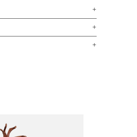
 sus distintivas texturas rayadas. Cada pieza
na opción excepcional para
diseños expresivos
s amplios y llamativos. Su
estructura densa
de agua cristalina
desde el primer día sin las
rios.
je acuático, un paludario o un terrario, la
 obtenidas de manera responsable y
l agua. Si no está seguro, comience con
los kits ScapeGlue de WIO
hasta que esté