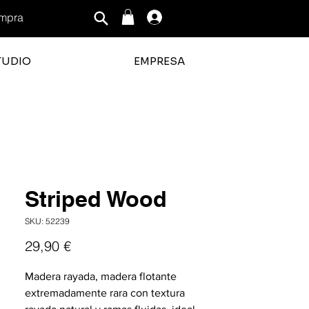
mpra
Iniciar sesión
TUDIO
EMPRESA
ficación promedio es 3 de 5
Striped Wood
SKU: 52239
Precio
29,90 €
Madera rayada, madera flotante
extremadamente rara con textura