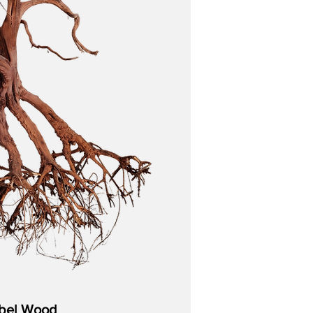
ente si lo desea; desaparecerá con el tiempo.
seño. Utilice la dirección de la fluidez, los
bel Wood