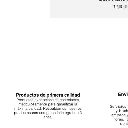
Precio
12,90 €
Nuevo
Nuevo
Nuevo
Nuevo
Nuevo
Nuevo
Nuevo
Enví
Productos de primera calidad
Productos excepcionales controlados
meticulosamente para garantizar la
Servicios
máxima calidad. Respaldamos nuestros
y Kueh
productos con una garantía integral de 3
empaca y
años.
horas, l
dent