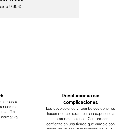
ecio de oferta
esde
9,90 €
te
Devoluciones sin
 dispuesto
complicaciones
es nuestra
Las devoluciones y reembolsos sencillos
anza. Tus
hacen que comprar sea
una
experiencia
a normativa
sin preocupaciones. Compre con
confianza en una
tienda que cumple con