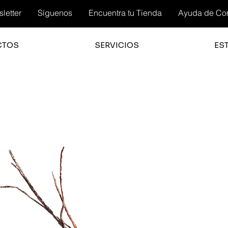
letter
Síguenos
Encuentra tu Tienda
Ayuda de Co
CTOS
SERVICIOS
ES
3.0
la cali