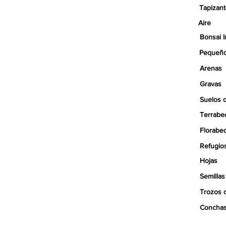
Tapizan
Aire
Bonsai I
Pequeño
Arenas
Gravas
Suelos 
Terrabe
Florabe
Refugio
Hojas
Semillas
Trozos 
Concha