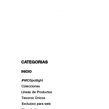
TRANSPORTISTAS PROFESIONALES
OPCIONES DE PAGO
Dividido en 3 pagos con Paypal!, VISA,
Mastercard, Apple Pay, Amex y
Transferencia Bancaria.
CATEGORIAS
INICIO
#WIOSpotlight
Colecciones
Líneas de Productos
Tesoros Únicos
Exclusivo para web