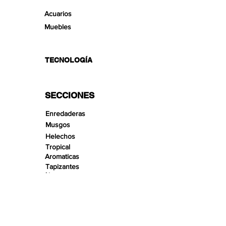
Acuarios
Muebles
TECNOLOGÍA
SECCIONES
Enredaderas
Musgos
Helechos
Tropical
Aromaticas
Tapizantes
Aire
Bonsai Insula
Pequeños Paisajes
Arenas
Gravas