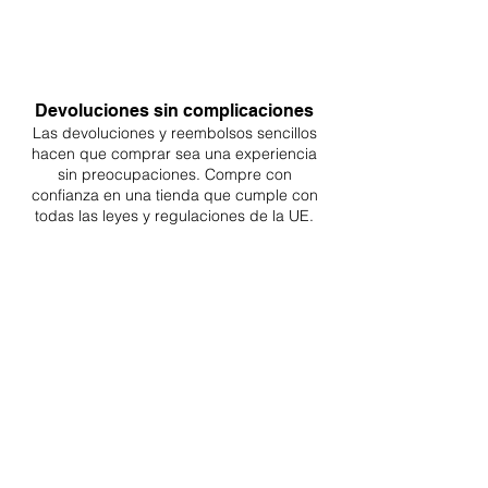
Devoluciones sin complicaciones
Las devoluciones y reembolsos sencillos
hacen que comprar sea
una
experiencia
sin preocupaciones. Compre con
confianza en una
tienda que cumple con
todas las leyes y regulaciones de la UE.
ENTREGAS A TODA LA UE
¡A partir de 4,90€ o 9,90€! Envío gratuito a
partir de 150€
SOPORTE PROFESIONAL
De lunes a viernes de 9 a 16 GMT+1