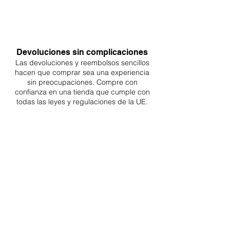
Devoluciones sin complicaciones
Las devoluciones y reembolsos sencillos
hacen que comprar sea
una
experiencia
sin preocupaciones. Compre con
confianza en una
tienda que cumple con
todas las leyes y regulaciones de la UE.
ENTREGAS A TODA LA UE
¡A partir de 4,90€ o 9,90€! Envío gratuito a
partir de 150€
SOPORTE PROFESIONAL
De lunes a viernes de 9 a 16 GMT+1