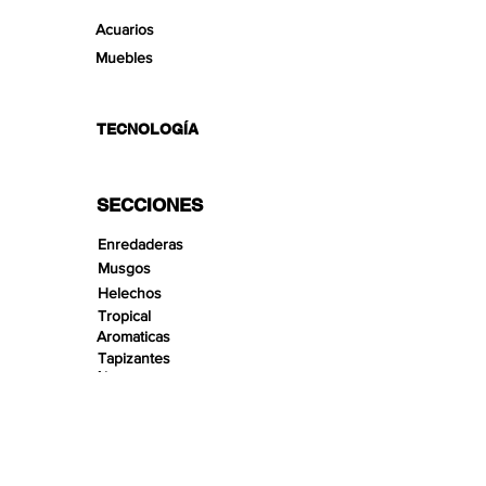
Acuarios
Muebles
TECNOLOGÍA
SECCIONES
Enredaderas
Musgos
Helechos
Tropical
Aromaticas
Tapizantes
Aire
Bonsai Insula
Pequeños Paisajes
Arenas
Gravas