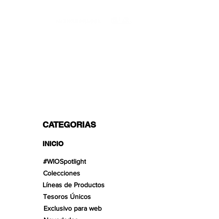
TRANSPORTISTAS PROFESIONALES
OPCIONES DE PAGO
Dividido en 3 pagos con Paypal!, VISA,
Mastercard, Apple Pay, Amex y
Transferencia Bancaria.
CATEGORIAS
INICIO
#WIOSpotlight
Colecciones
Líneas de Productos
Tesoros Únicos
Exclusivo para web