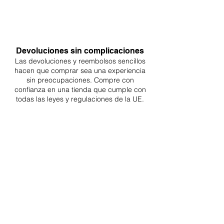
Devoluciones sin complicaciones
Las devoluciones y reembolsos sencillos
hacen que comprar sea
una
experiencia
sin preocupaciones. Compre con
confianza en una
tienda que cumple con
todas las leyes y regulaciones de la UE.
ENTREGAS A TODA LA UE
¡A partir de 4,90€ o 9,90€! Envío gratuito a
partir de 150€
SOPORTE PROFESIONAL
De lunes a viernes de 9 a 16 GMT+1