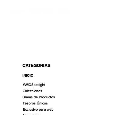
TRANSPORTISTAS PROFESIONALES
OPCIONES DE PAGO
Dividido en 3 pagos con Paypal!, VISA,
Mastercard, Apple Pay, Amex y
Transferencia Bancaria.
CATEGORIAS
INICIO
#WIOSpotlight
Colecciones
Líneas de Productos
Tesoros Únicos
Exclusivo para web