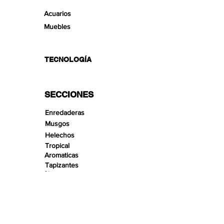
Acuarios
Muebles
TECNOLOGÍA
SECCIONES
Enredaderas
Musgos
Helechos
Tropical
Aromaticas
Tapizantes
Aire
Bonsai Insula
Pequeños Paisajes
Arenas
Gravas