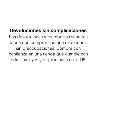
Devoluciones sin complicaciones
Las devoluciones y reembolsos sencillos
hacen que comprar sea
una
experiencia
sin preocupaciones. Compre con
confianza en una
tienda que cumple con
todas las leyes y regulaciones de la UE.
ENTREGAS A TODA LA UE
¡A partir de 4,90€ o 9,90€! Envío gratuito a
partir de 150€
SOPORTE PROFESIONAL
De lunes a viernes de 9 a 16 GMT+1