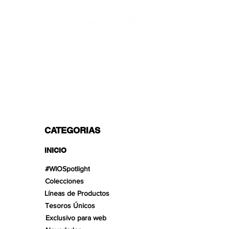
TRANSPORTISTAS PROFESIONALES
OPCIONES DE PAGO
Dividido en 3 pagos con Paypal!, VISA,
Mastercard, Apple Pay, Amex y
Transferencia Bancaria.
CATEGORIAS
INICIO
#WIOSpotlight
Colecciones
Líneas de Productos
Tesoros Únicos
Exclusivo para web