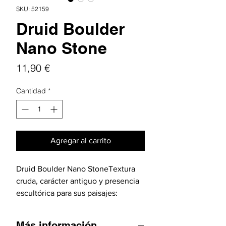
SKU: 52159
Druid Boulder
Nano Stone
Precio
11,90 €
Cantidad
*
Agregar al carrito
Druid Boulder Nano StoneTextura
cruda, carácter antiguo y presencia
escultórica para sus paisajes:
piedras volcánicas oscuras con
formas irregulares y superficies
Más información