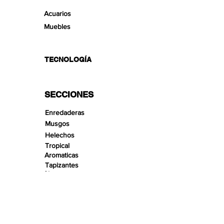
Acuarios
Muebles
TECNOLOGÍA
SECCIONES
Enredaderas
Musgos
Helechos
Tropical
Aromaticas
Tapizantes
Aire
Bonsai Insula
Pequeños Paisajes
Arenas
Gravas