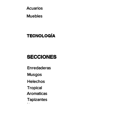
Acuarios
Muebles
TECNOLOGÍA
SECCIONES
Enredaderas
Musgos
Helechos
Tropical
Aromaticas
Tapizantes
Aire
Bonsai Insula
Pequeños Paisajes
Arenas
Gravas