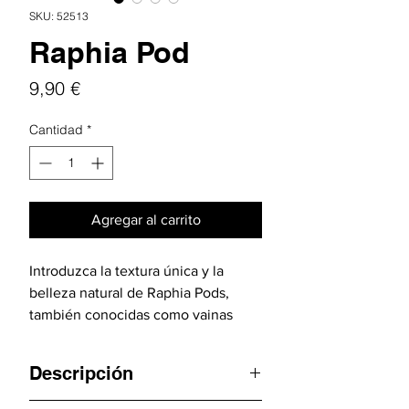
SKU: 52513
Raphia Pod
Precio
9,90 €
Cantidad
*
Agregar al carrito
Introduzca la textura única y la
belleza natural de Raphia Pods,
también conocidas como vainas
Thika, en su hábitat. Derivados del
árbol Raphia farinifera, estos
Descripción
botánicos son perfectos para
agregar interés visual y