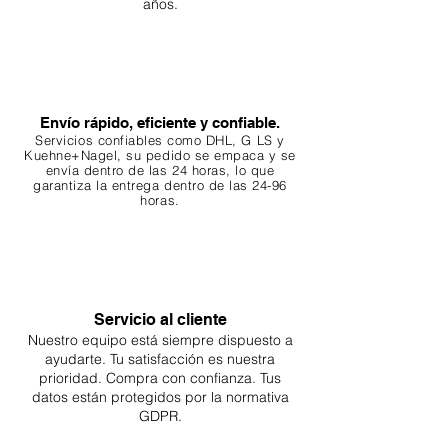
años.
asegúrese de que los ingredientes
botánicos sean adecuados para las
especies de su acuario. Algunos
peces e invertebrados prosperan
en ambientes ricos en taninos,
mientras que otros no.
Envío rápido, eficiente y confiable.
Servicios confiables como DHL, G
LS y
Control de cantidad: El uso
Kuehne+Nagel, su pedido se empaca y se
excesivo puede provocar una
envía dentro de las 24 horas, lo que
garantiza
la entrega dentro de las 24-96
liberación excesiva de taninos, lo
horas.
que hace que el agua sea
demasiado ácida u oscura según
sus preferencias.
5. Beneficios
Estético: Los botánicos crean un
Servicio al cliente
Nuestro equipo está siempre dispuesto a
ambiente más natural y visualmente
ayudarte. Tu
satisfacción es nuestra
atractivo.
prioridad. Compra con confianza. Tus
Calidad del agua: La liberación de
datos están protegidos por la normativa
taninos puede tener propiedades
GDPR.
antibacterianas y antifúngicas.