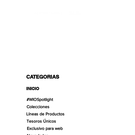
TRANSPORTISTAS PROFESIONALES
OPCIONES DE PAGO
Dividido en 3 pagos con Paypal!, VISA,
Mastercard, Apple Pay, Amex y
Transferencia Bancaria.
CATEGORIAS
INICIO
#WIOSpotlight
Colecciones
Líneas de Productos
Tesoros Únicos
Exclusivo para web