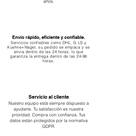
años.
Compatibilidad de especies:
asegúrese de que los ingredientes
botánicos sean adecuados para las
especies de su acuario. Algunos
peces e invertebrados prosperan
Envío rápido, eficiente y confiable.
en ambientes ricos en taninos,
Servicios confiables como DHL, G
LS y
mientras que otros no.
Kuehne+Nagel, su pedido se empaca y se
envía dentro de las 24 horas, lo que
Control de cantidad: El uso
garantiza
la entrega dentro de las 24-96
excesivo puede provocar una
horas.
liberación excesiva de taninos, lo
que hace que el agua sea
demasiado ácida u oscura según
sus preferencias.
Servicio al cliente
5. Beneficios
Nuestro equipo está siempre dispuesto a
Estético: Los botánicos crean un
ayudarte. Tu
satisfacción es nuestra
ambiente más natural y visualmente
prioridad. Compra con confianza. Tus
atractivo.
datos están protegidos por la normativa
Calidad del agua: La liberación de
GDPR.
taninos puede tener propiedades