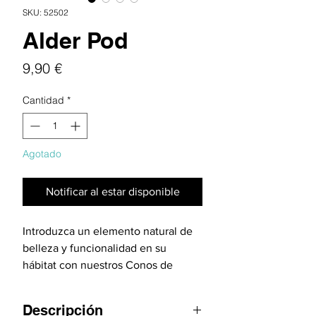
SKU: 52502
Alder Pod
Precio
9,90 €
Cantidad
*
Agotado
Notificar al estar disponible
Introduzca un elemento natural de
belleza y funcionalidad en su
hábitat con nuestros Conos de
Aliso. Derivados del árbol Alnus
nitida, estos ingredientes botánicos
Descripción
son perfectos para agregar interés