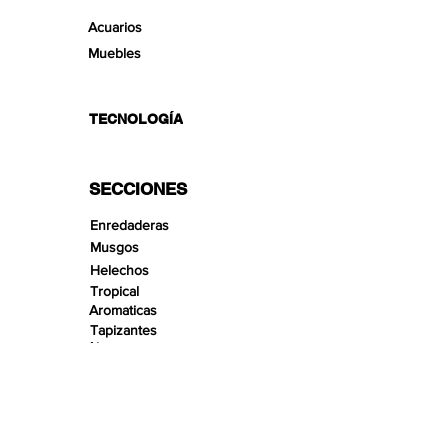
Acuarios
Muebles
TECNOLOGÍA
SECCIONES
Enredaderas
Musgos
Helechos
Tropical
Aromaticas
Tapizantes
Aire
Bonsai Insula
Pequeños Paisajes
Arenas
Gravas