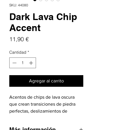
SKU: 44080
Dark Lava Chip
Accent
Precio
11,90 €
Cantidad
*
Agregar al carrito
Acentos de chips de lava oscura
que crean transiciones de piedra
perfectas, deslizamientos de
pedregal naturales y microtexturas
audaces en lechos de ríos, caminos
Más información