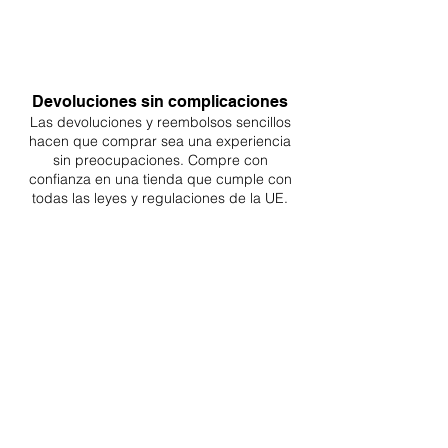
Devoluciones sin complicaciones
Las devoluciones y reembolsos sencillos
hacen que comprar sea
una
experiencia
sin preocupaciones. Compre con
confianza en una
tienda que cumple con
todas las leyes y regulaciones de la UE.
ENTREGAS A TODA LA UE
¡A partir de 4,90€ o 9,90€! Envío gratuito a
partir de 150€
SOPORTE PROFESIONAL
De lunes a viernes de 9 a 16 GMT+1