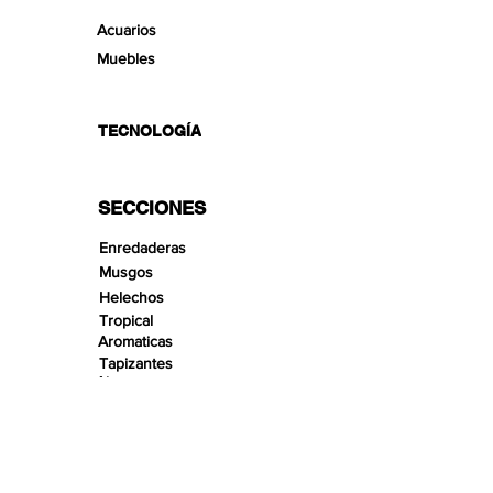
Acuarios
Muebles
TECNOLOGÍA
SECCIONES
Enredaderas
Musgos
Helechos
Tropical
Aromaticas
Tapizantes
Aire
Bonsai Insula
Pequeños Paisajes
Arenas
Gravas