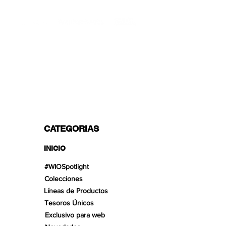
TRANSPORTISTAS PROFESIONALES
OPCIONES DE PAGO
Dividido en 3 pagos con Paypal!, VISA,
Mastercard, Apple Pay, Amex y
Transferencia Bancaria.
CATEGORIAS
INICIO
#WIOSpotlight
Colecciones
Líneas de Productos
Tesoros Únicos
Exclusivo para web