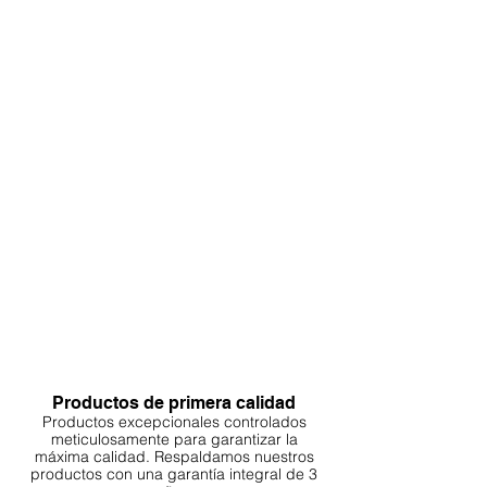
mantener su belleza y la salud de su
ecosistema.
Durante el mantenimiento de rutina,
es posible que encuentre necesario
ajustar, quitar o agregar más
detalles para mantener o mejorar el
atractivo visual.
La colocación inteligente de los
acentos de color es un proceso
dinámico. Es una experiencia
creativa que puede realzar
significativamente el atractivo de su
acuario, paludario o terrario.
Disfrute del proceso y deje que su
creatividad le guíe para crear un
ambiente cautivador y natural.
Productos de primera calidad
Productos excepcionales controlados
meticulosamente para garantizar la
máxima calidad. Respaldamos nuestros
productos con una garantía integral de 3