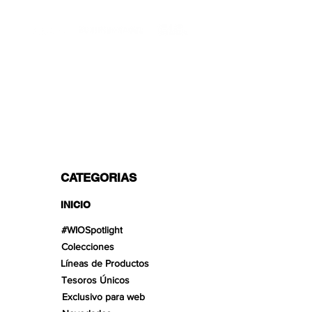
TRANSPORTISTAS PROFESIONALES
OPCIONES DE PAGO
Dividido en 3 pagos con Paypal!, VISA,
Mastercard, Apple Pay, Amex y
Transferencia Bancaria.
CATEGORIAS
INICIO
#WIOSpotlight
Colecciones
Líneas de Productos
Tesoros Únicos
Exclusivo para web