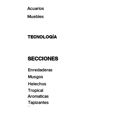
Acuarios
Muebles
TECNOLOGÍA
SECCIONES
Enredaderas
Musgos
Helechos
Tropical
Aromaticas
Tapizantes
Aire
Bonsai Insula
Pequeños Paisajes
Arenas
Gravas