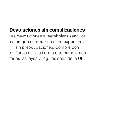
Devoluciones sin complicaciones
Las devoluciones y reembolsos sencillos
hacen que comprar sea
una
experiencia
sin preocupaciones. Compre con
confianza en una
tienda que cumple con
todas las leyes y regulaciones de la UE.
ENTREGAS A TODA LA UE
¡A partir de 4,90€ o 9,90€! Envío gratuito a
partir de 150€
SOPORTE PROFESIONAL
De lunes a viernes de 9 a 16 GMT+1