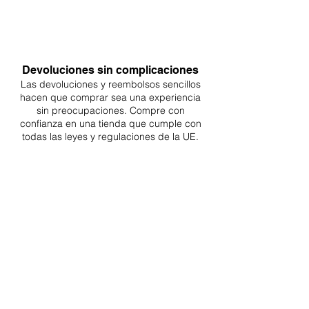
Devoluciones sin complicaciones
Las devoluciones y reembolsos sencillos
hacen que comprar sea
una
experiencia
sin preocupaciones. Compre con
confianza en una
tienda que cumple con
todas las leyes y regulaciones de la UE.
ENTREGAS A TODA LA UE
¡A partir de 4,90€ o 9,90€! Envío gratuito a
partir de 150€
SOPORTE PROFESIONAL
De lunes a viernes de 9 a 16 GMT+1