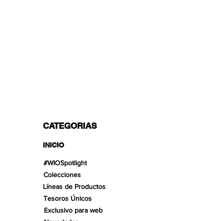
TRANSPORTISTAS PROFESIONALES
OPCIONES DE PAGO
Dividido en 3 pagos con Paypal!, VISA,
Mastercard, Apple Pay, Amex y
Transferencia Bancaria.
CATEGORIAS
INICIO
#WIOSpotlight
Colecciones
Líneas de Productos
Tesoros Únicos
Exclusivo para web