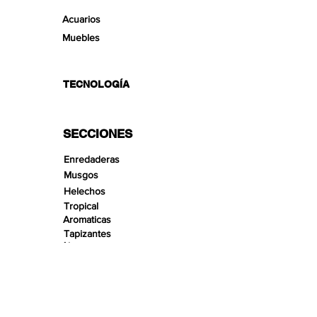
Acuarios
Muebles
TECNOLOGÍA
SECCIONES
Enredaderas
Musgos
Helechos
Tropical
Aromaticas
Tapizantes
Aire
Bonsai Insula
Pequeños Paisajes
Arenas
Gravas