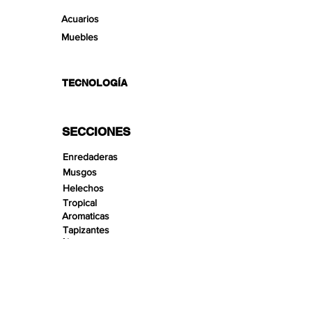
Acuarios
Muebles
TECNOLOGÍA
SECCIONES
Enredaderas
Musgos
Helechos
Tropical
Aromaticas
Tapizantes
Aire
Bonsai Insula
Pequeños Paisajes
Arenas
Gravas