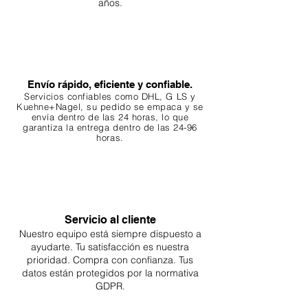
años.
4. Consideraciones
Compatibilidad de especies:
asegúrese de que los ingredientes
botánicos sean adecuados para las
Envío rápido, eficiente y confiable.
especies de su acuario. Algunos
Servicios confiables como DHL, G
LS y
peces e invertebrados prosperan
Kuehne+Nagel, su pedido se empaca y se
en ambientes ricos en taninos,
envía dentro de las 24 horas, lo que
garantiza
la entrega dentro de las 24-96
mientras que otros no.
horas.
Control de cantidad: El uso
excesivo puede provocar una
liberación excesiva de taninos, lo
que hace que el agua sea
demasiado ácida u oscura según
Servicio al cliente
sus preferencias.
Nuestro equipo está siempre dispuesto a
ayudarte. Tu
satisfacción es nuestra
5. Beneficios
prioridad. Compra con confianza. Tus
Estético: Los botánicos crean un
datos están protegidos por la normativa
ambiente más natural y visualmente
GDPR.
atractivo.