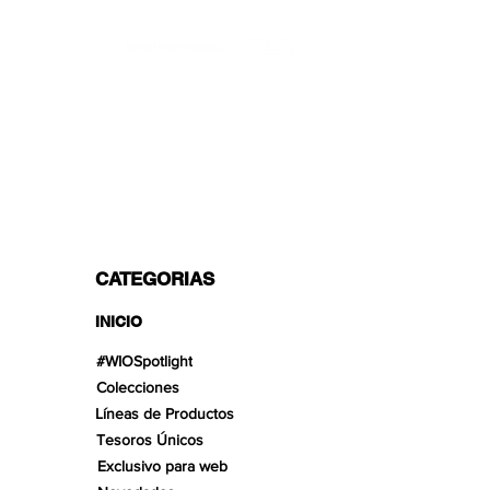
vivarios. No están destinados al
TRANSPORTISTAS PROFESIONALES
consumo humano en ningún
momento. ¡No ingerir!
OPCIONES DE PAGO
Dividido en 3 pagos con Paypal!, VISA,
Mastercard, Apple Pay, Amex y
Transferencia Bancaria.
CATEGORIAS
INICIO
#WIOSpotlight
Colecciones
Líneas de Productos
Tesoros Únicos
Exclusivo para web