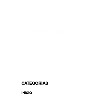
SOPORTE PROFESIONAL
De lunes a viernes de 9 a 16 GMT+1
TRANSPORTISTAS PROFESIONALES
OPCIONES DE PAGO
Dividido en 3 pagos con Paypal!, VISA,
Mastercard, Apple Pay, Amex y
Transferencia Bancaria.
CATEGORIAS
INICIO
#WIOSpotlight
Colecciones