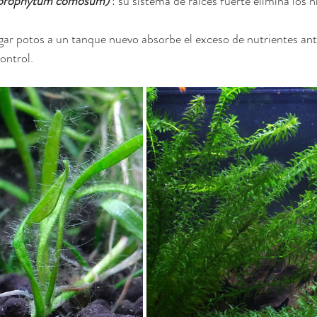
orophytum comosum)
 : su sistema de raíces fuerte elimina los n
gar potos a un tanque nuevo absorbe el exceso de nutrientes ant
ontrol.