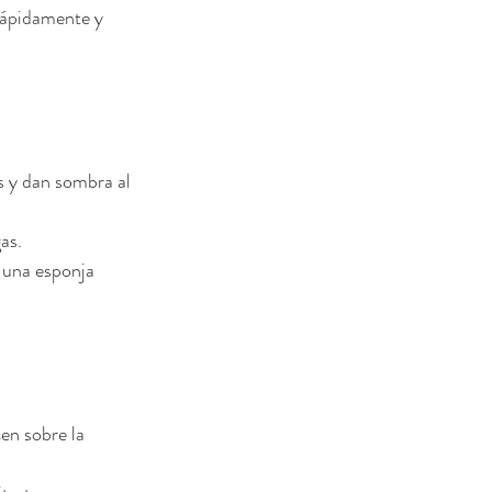
rápidamente y 
s y dan sombra al 
gas.
s una esponja 
en sobre la 