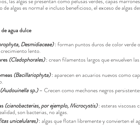
rios, las algas se presentan como pelusas verdes, capas marrone
o de algas es normal e incluso beneficioso, el exceso de algas des
.
 de agua dulce
orophyta, Desmidiaceae)
: forman puntos duros de color verde os
 crecimiento lento.
ares
(Cladophorales)
: crean filamentos largos que envuelven las 
tomeas
(Bacillariophyta)
: aparecen en acuarios nuevos como cap
o.
(Audouinella sp.)
– Crecen como mechones negros persistentes
as
(cianobacterias, por ejemplo, Microcystis)
: esteras viscosas 
alidad, son bacterias, no algas.
itas unicelulares)
: algas que flotan libremente y convierten el a