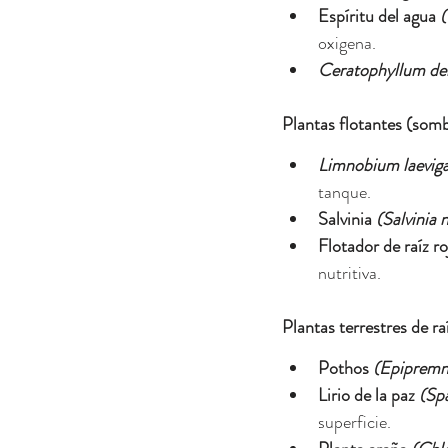
Espíritu del agua
(
oxigena.
Ceratophyllum d
Plantas flotantes (somb
Limnobium laevig
tanque.
Salvinia
(Salvinia 
Flotador de raíz ro
nutritiva.
Plantas terrestres de ra
Pothos
(Epiprem
Lirio de la paz
(Spa
superficie.