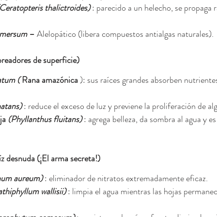
Ceratopteris thalictroides)
 : parecido a un helecho, se propaga 
emersum
–
 Alelopático (libera compuestos antialgas naturales).
readores de superficie)
atum (
Rana amazónica
 ): sus raíces grandes absorben nutriente
natans)
 : reduce el exceso de luz y previene la proliferación de al
ja
(Phyllanthus fluitans)
 : agrega belleza, da sombra al agua y e
íz desnuda (¡El arma secreta!)
num aureum)
 : eliminador de nitratos extremadamente eficaz.
thiphyllum wallisii)
 : limpia el agua mientras las hojas permanec