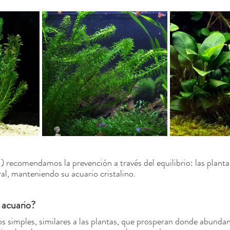
 ) recomendamos la prevención a través del equilibrio: las plant
ral, manteniendo su acuario cristalino.
l acuario?
s simples, similares a las plantas, que prosperan donde abundan l