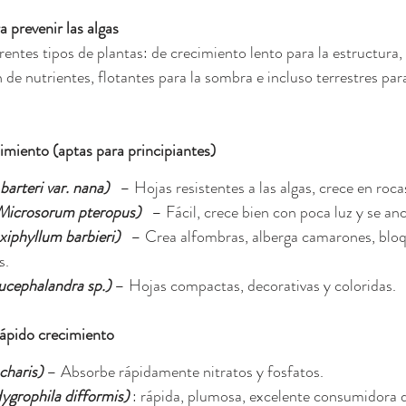
 prevenir las algas
rentes tipos de plantas: de crecimiento lento para la estructura,
 de nutrientes, flotantes para la sombra e incluso terrestres para
miento (aptas para principiantes)
barteri var. nana)
 – Hojas resistentes a las algas, crece en roc
Microsorum pteropus)
 – Fácil, crece bien con poca luz y se anc
xiphyllum barbieri)
 – Crea alfombras, alberga camarones, bloq
s.
ucephalandra sp.)
 – Hojas compactas, decorativas y coloridas.
rápido crecimiento
charis)
 – Absorbe rápidamente nitratos y fosfatos.
ygrophila difformis)
 : rápida, plumosa, excelente consumidora d