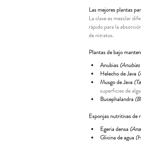
Las mejores plantas para
La clave es mezclar dife
rápido para la absorción
de nitratos.
Plantas de bajo manteni
Anubias
(Anubias 
Helecho de Java
(
Musgo de Java
(Ta
superficies de alga
Bucephalandra
(B
Esponjas nutritivas de 
Egeria densa
(Ana
Glicina de agua
(H