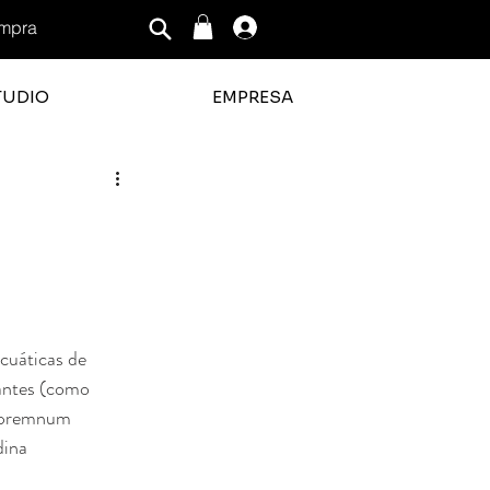
mpra
Iniciar sesión
TUDIO
EMPRESA
cuáticas de 
tantes (como 
pipremnum 
ina 