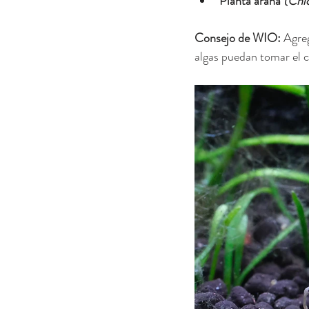
Planta araña
(Chl
Consejo de WIO:
 Agre
algas puedan tomar el c