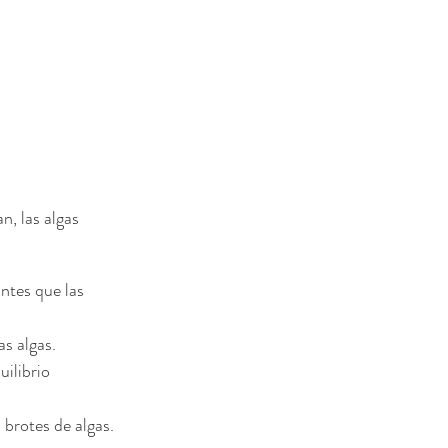
n, las algas 
ntes que las 
as algas.
ilibrio 
 brotes de algas.