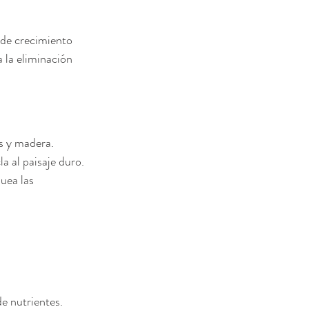
 de crecimiento 
 la eliminación 
as y madera.
la al paisaje duro.
uea las 
e nutrientes.