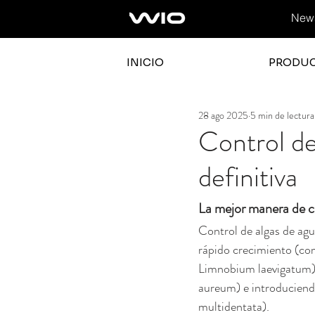
News
INICIO
PRODU
28 ago 2025
5 min de lectura
Control de
definitiva
La mejor manera de co
Control de algas de agu
rápido crecimiento (com
Limnobium laevigatum),
aureum) e introducien
multidentata).