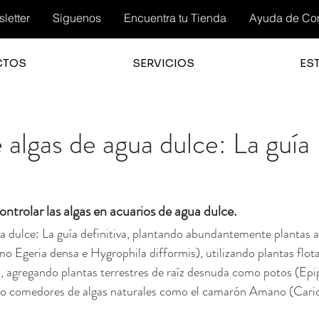
letter
Síguenos
Encuentra tu Tienda
Ayuda de Co
CTOS
SERVICIOS
ES
 algas de agua dulce: La guía
ntrolar las algas en acuarios de agua dulce.
a dulce: La guía definitiva, plantando abundantemente plantas a
o Egeria densa e Hygrophila difformis), utilizando plantas flo
 agregando plantas terrestres de raíz desnuda como potos (E
do comedores de algas naturales como el camarón Amano (Carid