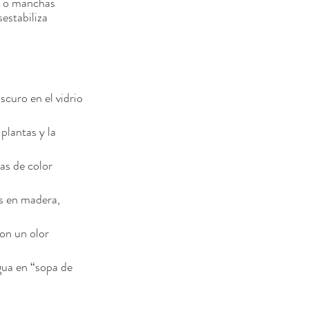
s o manchas 
estabiliza 
curo en el vidrio 
plantas y la 
as de color 
 en madera, 
con un olor 
gua en “sopa de 