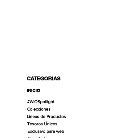
TRANSPORTISTAS PROFESIONALES
OPCIONES DE PAGO
Dividido en 3 pagos con Paypal!, VISA,
Mastercard, Apple Pay, Amex y
Transferencia Bancaria.
CATEGORIAS
INICIO
#WIOSpotlight
Colecciones
Líneas de Productos
Tesoros Únicos
Exclusivo para web