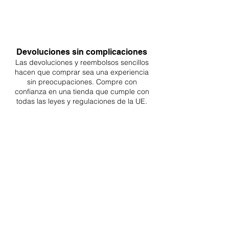
Devoluciones sin complicaciones
Las devoluciones y reembolsos sencillos
hacen que comprar sea
una
experiencia
sin preocupaciones. Compre con
confianza en una
tienda que cumple con
todas las leyes y regulaciones de la UE.
ENTREGAS A TODA LA UE
¡A partir de 4,90€ o 9,90€! Envío gratuito a
partir de 150€
SOPORTE PROFESIONAL
De lunes a viernes de 9 a 16 GMT+1