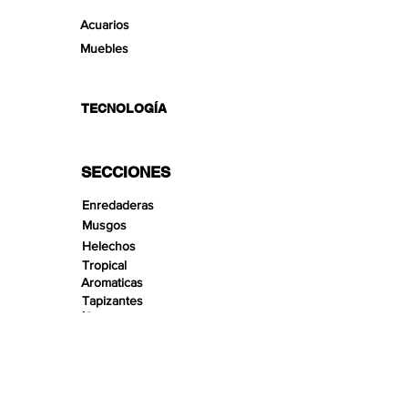
Acuarios
Muebles
TECNOLOGÍA
SECCIONES
Enredaderas
Musgos
Helechos
Tropical
Aromaticas
Tapizantes
Aire
Bonsai Insula
Pequeños Paisajes
Arenas
Gravas